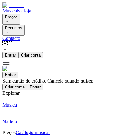
Música
Na loja
Preços
Recursos
Contacto
🇵🇹
Entrar
Criar conta
Entrar
Sem cartão de crédito. Cancele quando quiser.
Criar conta
Entrar
Explorar
Música
Na loja
Preços
Catálogo musical