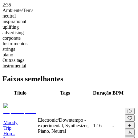
2:35
Ambiente/Tema
neutral
inspirational
uplifting
advertising
corporate
Instrumentos
strings
piano
Outras tags
instrumental
Faixas semelhantes
Título
Tags
Duração
BPM
Electronic/Downtempo -
Moody
experimental, Synthesizer,
1:16
-
Trip
Piano, Neutral
Hop -