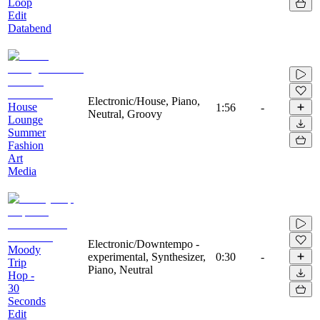
Loop
Edit
Databend
Electronic/House, Piano,
House
1:56
-
Neutral, Groovy
Lounge
Summer
Fashion
Art
Media
Electronic/Downtempo -
Moody
experimental, Synthesizer,
0:30
-
Trip
Piano, Neutral
Hop -
30
Seconds
Edit