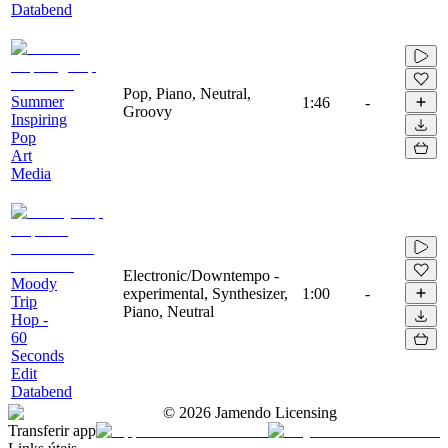
Databend
Pop, Piano, Neutral,
Summer
1:46
-
Groovy
Inspiring
Pop
Art
Media
Electronic/Downtempo -
Moody
experimental, Synthesizer,
1:00
-
Trip
Piano, Neutral
Hop -
60
Seconds
Edit
Databend
©
2026
Jamendo Licensing
Transferir app