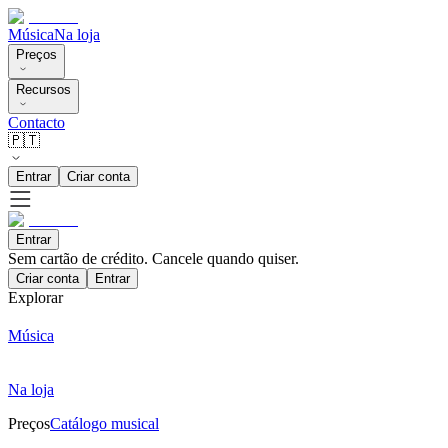
Música
Na loja
Preços
Recursos
Contacto
🇵🇹
Entrar
Criar conta
Entrar
Sem cartão de crédito. Cancele quando quiser.
Criar conta
Entrar
Explorar
Música
Na loja
Preços
Catálogo musical