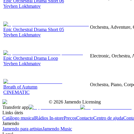
Epic Orchestral Drama Short 06
Yevhen Lokhmatov
Orchestra, Adventure, 
Epic Orchestral Drama Short 05
Yevhen Lokhmatov
Electronic, Orchestra,
Epic Orchestral Drama Loop
Yevhen Lokhmatov
Orchestra, Piano, Corpo
Breath of Autumn
CINEMATIC
©
2026
Jamendo Licensing
Transferir app
Links úteis
Catálogo musical
Rádios In-store
Preços
Contacto
Centro de ajuda
Conta
Jamendo
Jamendo para artistas
Jamendo Music