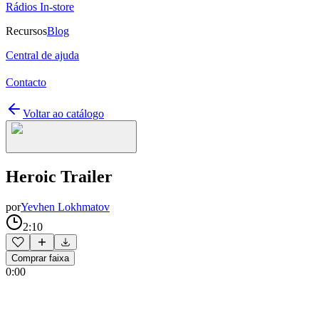
Rádios In-store
Recursos
Blog
Central de ajuda
Contacto
Voltar ao catálogo
Heroic Trailer
por
Yevhen Lokhmatov
2:10
Comprar faixa
0:00