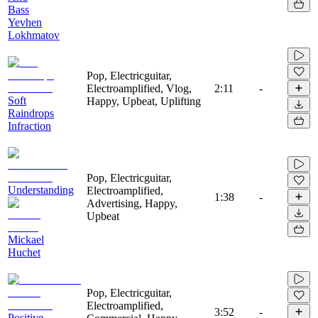
Bass
Yevhen
Lokhmatov
Pop, Electricguitar,
Electroamplified, Vlog,
2:11
-
Soft
Happy, Upbeat, Uplifting
Raindrops
Infraction
Pop, Electricguitar,
Understanding
Electroamplified,
1:38
-
Advertising, Happy,
Upbeat
Mickael
Huchet
Pop, Electricguitar,
Electroamplified,
3:52
-
Positive