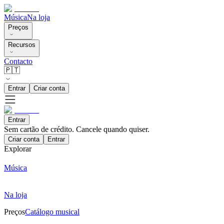
Música
Na loja
Preços
Recursos
Contacto
🇵🇹
Entrar
Criar conta
Entrar
Sem cartão de crédito. Cancele quando quiser.
Criar conta
Entrar
Explorar
Música
Na loja
Preços
Catálogo musical