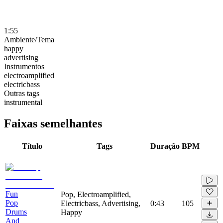
1:55
Ambiente/Tema
happy
advertising
Instrumentos
electroamplified
electricbass
Outras tags
instrumental
Faixas semelhantes
Título
Tags
Duração
BPM
Fun
Pop, Electroamplified,
Pop
Electricbass, Advertising,
0:43
105
Drums
Happy
And