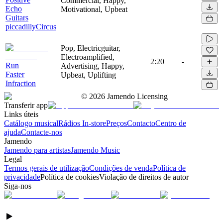
Commercial, Happy,
Echo
Motivational, Upbeat
Guitars
piccadillyCircus
Pop, Electricguitar,
Electroamplified,
2:20
-
Run
Advertising, Happy,
Faster
Upbeat, Uplifting
Infraction
©
2026
Jamendo Licensing
Transferir app
Links úteis
Catálogo musical
Rádios In-store
Preços
Contacto
Centro de
ajuda
Contacte-nos
Jamendo
Jamendo para artistas
Jamendo Music
Legal
Termos gerais de utilização
Condições de venda
Política de
privacidade
Política de cookies
Violação de direitos de autor
Siga-nos