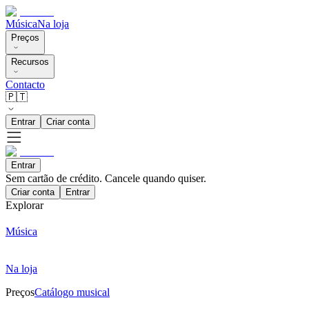
Música
Na loja
Preços
Recursos
Contacto
🇵🇹
Entrar
Criar conta
Entrar
Sem cartão de crédito. Cancele quando quiser.
Criar conta
Entrar
Explorar
Música
Na loja
Preços
Catálogo musical