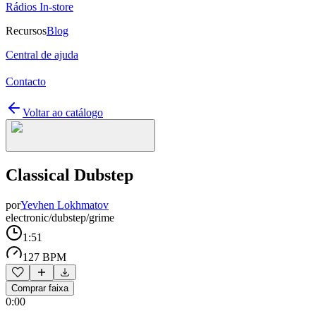
Rádios In-store
Recursos
Blog
Central de ajuda
Contacto
Voltar ao catálogo
Classical Dubstep
por
Yevhen Lokhmatov
electronic/dubstep/grime
1:51
127 BPM
Comprar faixa
0:00