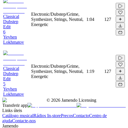
Electronic/Dubstep/Grime,
Classical
Synthesizer, Strings, Neutral,
1:04
127
Dubstep
Energetic
Edit
6
Yevhen
Lokhmatov
Electronic/Dubstep/Grime,
Classical
Synthesizer, Strings, Neutral,
1:19
127
Dubstep
Energetic
Edit
5
Yevhen
Lokhmatov
©
2026
Jamendo Licensing
Transferir app
Links úteis
Catálogo musical
Rádios In-store
Preços
Contacto
Centro de
ajuda
Contacte-nos
Jamendo