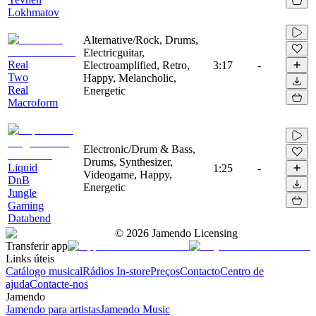
Lokhmatov
Alternative/Rock, Drums,
Electricguitar,
Real
Electroamplified, Retro,
3:17
-
Two
Happy, Melancholic,
Real
Energetic
Macroform
Electronic/Drum & Bass,
Drums, Synthesizer,
Liquid
1:25
-
Videogame, Happy,
DnB
Energetic
Jungle
Gaming
Databend
©
2026
Jamendo Licensing
Transferir app
Links úteis
Catálogo musical
Rádios In-store
Preços
Contacto
Centro de
ajuda
Contacte-nos
Jamendo
Jamendo para artistas
Jamendo Music