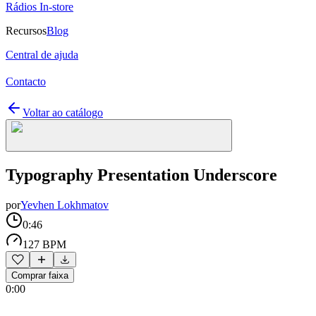
Rádios In-store
Recursos
Blog
Central de ajuda
Contacto
Voltar ao catálogo
Typography Presentation Underscore
por
Yevhen Lokhmatov
0:46
127 BPM
Comprar faixa
0:00