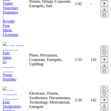
Drums, Strings, Corporate,
Trailer
1:42
-
Energetic, Sad
Veaceslav
Draganov
|
Royalty
Free
Music
Licensing
Epic
Piano, Percussion,
piano
Corporate, Energetic,
1:33
110
Uplifting
Nazar
Hrushko
Electronic, Drums,
Synthesizer, Documentary,
2:36
142
Epic
Technology, Motivational,
Technology
Energetic
Yevhen