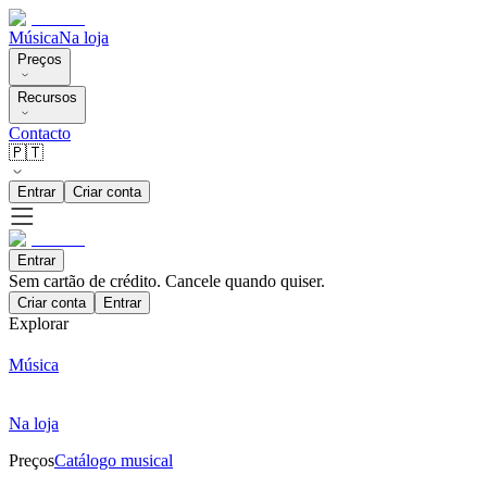
Música
Na loja
Preços
Recursos
Contacto
🇵🇹
Entrar
Criar conta
Entrar
Sem cartão de crédito. Cancele quando quiser.
Criar conta
Entrar
Explorar
Música
Na loja
Preços
Catálogo musical