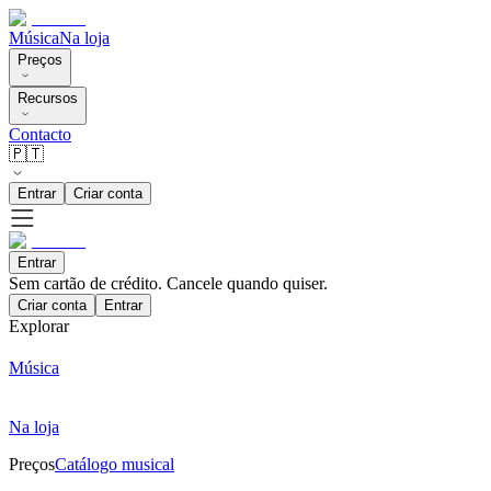
Música
Na loja
Preços
Recursos
Contacto
🇵🇹
Entrar
Criar conta
Entrar
Sem cartão de crédito. Cancele quando quiser.
Criar conta
Entrar
Explorar
Música
Na loja
Preços
Catálogo musical