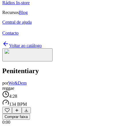
Rádios In-store
Recursos
Blog
Central de ajuda
Contacto
Voltar ao catálogo
Penitentiary
por
We&Dem
reggae
4:28
134 BPM
Comprar faixa
0:00