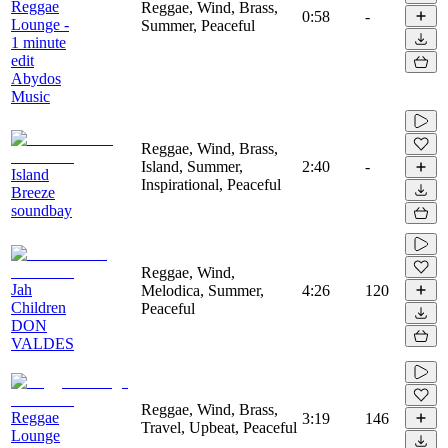
Reggae
Reggae, Wind, Brass,
0:58
-
Lounge -
Summer, Peaceful
1 minute
edit
Abydos
Music
Reggae, Wind, Brass,
Island, Summer,
2:40
-
Island
Inspirational, Peaceful
Breeze
soundbay
Reggae, Wind,
Jah
Melodica, Summer,
4:26
120
Children
Peaceful
DON
VALDES
Reggae, Wind, Brass,
Reggae
3:19
146
Travel, Upbeat, Peaceful
Lounge