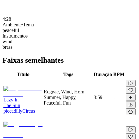
4:28
Ambiente/Tema
peaceful
Instrumentos
wind
brass
Faixas semelhantes
Título
Tags
Duração
BPM
Reggae, Wind, Horn,
Summer, Happy,
3:59
-
Lazy In
Peaceful, Fun
The Sun
piccadillyCircus