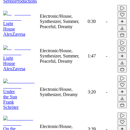
SergioProductions
Electronic/House,
Synthesizer, Summer,
0:30
-
Light
Peaceful, Dreamy
House
AlexZavesa
Electronic/House,
Synthesizer, Summer,
1:47
-
Light
Peaceful, Dreamy
House
AlexZavesa
Electronic/House,
Under
3:20
-
Synthesizer, Dreamy
the Sun
Frank
Schröter
Electronic/House,
On the
3:39
-