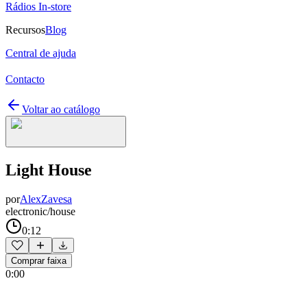
Rádios In-store
Recursos
Blog
Central de ajuda
Contacto
Voltar ao catálogo
Light House
por
AlexZavesa
electronic/house
0:12
Comprar faixa
0:00