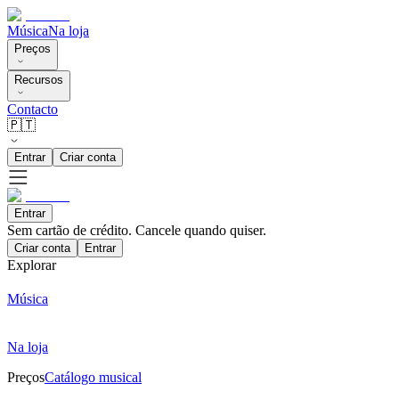
Música
Na loja
Preços
Recursos
Contacto
🇵🇹
Entrar
Criar conta
Entrar
Sem cartão de crédito. Cancele quando quiser.
Criar conta
Entrar
Explorar
Música
Na loja
Preços
Catálogo musical