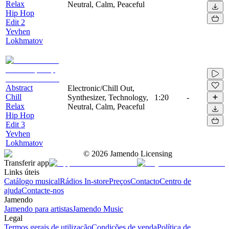
Relax
Neutral, Calm, Peaceful
Hip Hop
Edit 2
Yevhen
Lokhmatov
Abstract
Electronic/Chill Out,
Chill
Synthesizer, Technology,
1:20
-
Relax
Neutral, Calm, Peaceful
Hip Hop
Edit 3
Yevhen
Lokhmatov
©
2026
Jamendo Licensing
Transferir app
Links úteis
Catálogo musical
Rádios In-store
Preços
Contacto
Centro de
ajuda
Contacte-nos
Jamendo
Jamendo para artistas
Jamendo Music
Legal
Termos gerais de utilização
Condições de venda
Política de