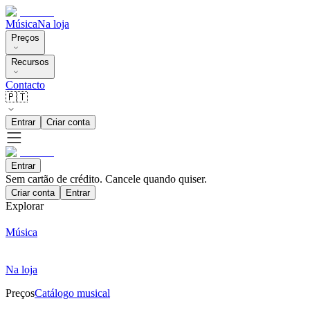
Música
Na loja
Preços
Recursos
Contacto
🇵🇹
Entrar
Criar conta
Entrar
Sem cartão de crédito. Cancele quando quiser.
Criar conta
Entrar
Explorar
Música
Na loja
Preços
Catálogo musical