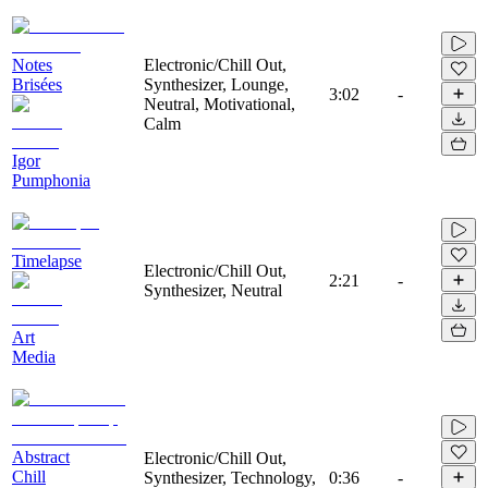
Notes
Electronic/Chill Out,
Brisées
Synthesizer, Lounge,
3:02
-
Neutral, Motivational,
Calm
Igor
Pumphonia
Timelapse
Electronic/Chill Out,
2:21
-
Synthesizer, Neutral
Art
Media
Abstract
Electronic/Chill Out,
Chill
Synthesizer, Technology,
0:36
-