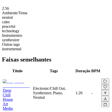
2:56
Ambiente/Tema
neutral
calm
peaceful
technology
Instrumentos
synthesizer
Outras tags
instrumental
Faixas semelhantes
Título
Tags
Duração
BPM
Electronic/Chill Out,
Deep
Synthesizer, Piano,
1:26
-
Chill
Neutral
House
Art
Media