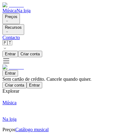
Música
Na loja
Preços
Recursos
Contacto
🇵🇹
Entrar
Criar conta
Entrar
Sem cartão de crédito. Cancele quando quiser.
Criar conta
Entrar
Explorar
Música
Na loja
Preços
Catálogo musical