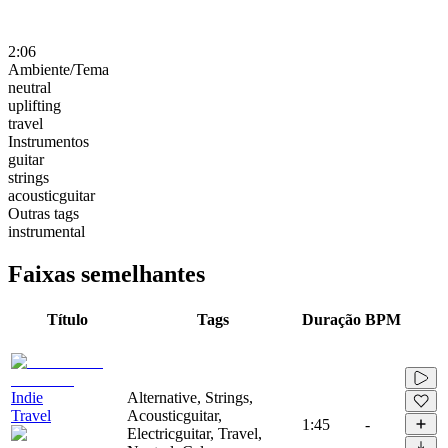
2:06
Ambiente/Tema
neutral
uplifting
travel
Instrumentos
guitar
strings
acousticguitar
Outras tags
instrumental
Faixas semelhantes
Título
Tags
Duração
BPM
Indie
Alternative, Strings,
Travel
Acousticguitar,
1:45
-
Electricguitar, Travel,