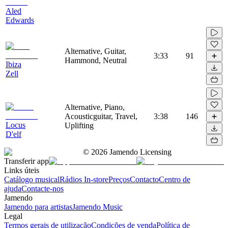
Aled
Edwards
Alternative, Guitar,
3:33
91
Hammond, Neutral
Ibiza
Zell
Alternative, Piano,
Acousticguitar, Travel,
3:38
146
Locus
Uplifting
D'elf
©
2026
Jamendo Licensing
Transferir app
Links úteis
Catálogo musical
Rádios In-store
Preços
Contacto
Centro de
ajuda
Contacte-nos
Jamendo
Jamendo para artistas
Jamendo Music
Legal
Termos gerais de utilização
Condições de venda
Política de