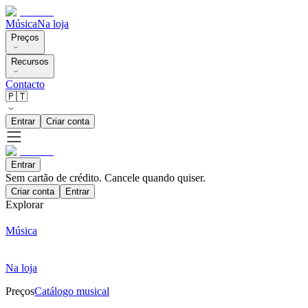
Música
Na loja
Preços
Recursos
Contacto
🇵🇹
Entrar
Criar conta
Entrar
Sem cartão de crédito. Cancele quando quiser.
Criar conta
Entrar
Explorar
Música
Na loja
Preços
Catálogo musical