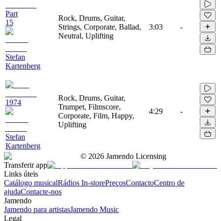
Part
Rock, Drums, Guitar,
15
Strings, Corporate, Ballad,
3:03
-
Neutral, Uplifting
Stefan
Kartenberg
Rock, Drums, Guitar,
1974
Trumpet, Filmscore,
4:29
-
Corporate, Film, Happy,
Uplifting
Stefan
Kartenberg
©
2026
Jamendo Licensing
Transferir app
Links úteis
Catálogo musical
Rádios In-store
Preços
Contacto
Centro de
ajuda
Contacte-nos
Jamendo
Jamendo para artistas
Jamendo Music
Legal