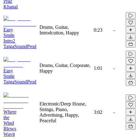
Praz
Khanal
Drums, Guitar,
Easy
0:23
-
Introdcution, Happy
Smile
Intro2
TaigaSoundProd
Drums, Guitar, Corporate,
1:01
-
Easy
Happy
Smile
TaigaSoundProd
Electronic/Deep House,
Strings, Piano,
Where
3:02
-
Advertising, Happy,
the
Peaceful
Wind
Blows
Wavit