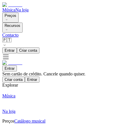
Música
Na loja
Preços
Recursos
Contacto
🇵🇹
Entrar
Criar conta
Entrar
Sem cartão de crédito. Cancele quando quiser.
Criar conta
Entrar
Explorar
Música
Na loja
Preços
Catálogo musical