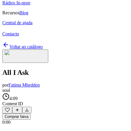
Rádios In-store
Recursos
Blog
Central de ajuda
Contacto
Voltar ao catálogo
All I Ask
por
Fatima Mhedden
soul
4:09
Content ID
Comprar faixa
0:00