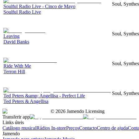
Soul, Synthes
Soulful Radio Live - Cinco de Mayo
Soulful Radio Live
Soul, Synthe
Leaving
David Banks
Soul, Synthe
Ride With Me
Terron Hill
Soul, Synthes
Ted Peters &amp; Angellisa - Perfect Life
Ted Peters & Angellisa
©
2026
Jamendo Licensing
Transferir app
Links úteis
Catálogo musical
Rádios In-store
Preços
Contacto
Centro de ajuda
Conta
Jamendo