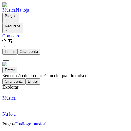
Música
Na loja
Preços
Recursos
Contacto
🇵🇹
Entrar
Criar conta
Entrar
Sem cartão de crédito. Cancele quando quiser.
Criar conta
Entrar
Explorar
Música
Na loja
Preços
Catálogo musical