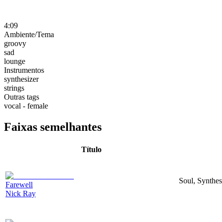
4:09
Ambiente/Tema
groovy
sad
lounge
Instrumentos
synthesizer
strings
Outras tags
vocal - female
Faixas semelhantes
Título
Soul, Synthes
Farewell
Nick Ray