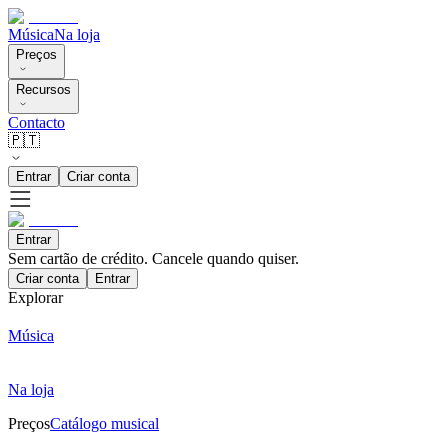
Música
Na loja
Preços
Recursos
Contacto
🇵🇹
Entrar
Criar conta
Entrar
Sem cartão de crédito. Cancele quando quiser.
Criar conta
Entrar
Explorar
Música
Na loja
Preços
Catálogo musical