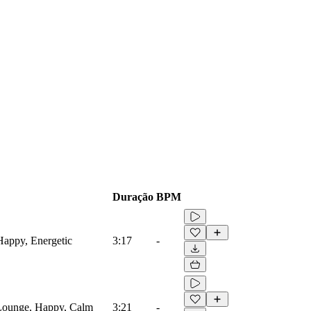
Duração
BPM
Happy, Energetic
3:17
-
 Lounge, Happy, Calm
3:21
-