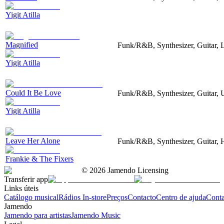
Yigit Atilla
Magnified
Funk/R&B, Synthesizer, Guitar, 
Yigit Atilla
Could It Be Love
Funk/R&B, Synthesizer, Guitar, 
Yigit Atilla
Leave Her Alone
Funk/R&B, Synthesizer, Guitar, 
Frankie & The Fixers
©
2026
Jamendo Licensing
Transferir app
Links úteis
Catálogo musical
Rádios In-store
Preços
Contacto
Centro de ajuda
Conta
Jamendo
Jamendo para artistas
Jamendo Music