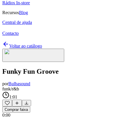
Rádios In-store
Recursos
Blog
Central de ajuda
Contacto
Voltar ao catálogo
Funky Fun Groove
por
Bulbasound
funk/r&b
1:01
Comprar faixa
0:00