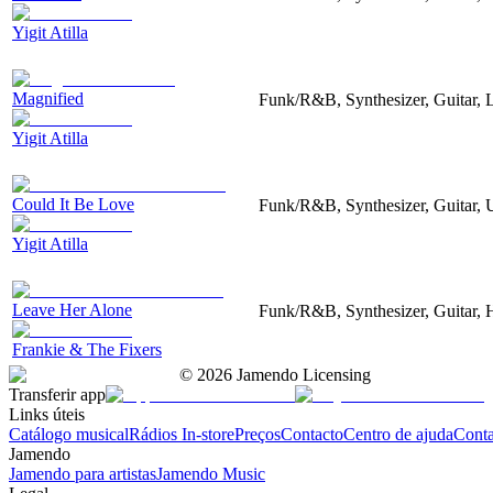
Yigit Atilla
Magnified
Funk/R&B, Synthesizer, Guitar, 
Yigit Atilla
Could It Be Love
Funk/R&B, Synthesizer, Guitar, 
Yigit Atilla
Leave Her Alone
Funk/R&B, Synthesizer, Guitar, 
Frankie & The Fixers
©
2026
Jamendo Licensing
Transferir app
Links úteis
Catálogo musical
Rádios In-store
Preços
Contacto
Centro de ajuda
Conta
Jamendo
Jamendo para artistas
Jamendo Music