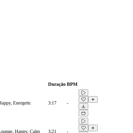
Duração
BPM
Happy, Energetic
3:17
-
 Lounge, Happy, Calm
3:21
-