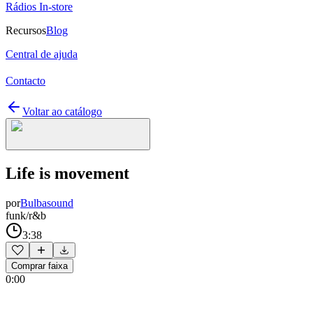
Rádios In-store
Recursos
Blog
Central de ajuda
Contacto
Voltar ao catálogo
Life is movement
por
Bulbasound
funk/r&b
3:38
Comprar faixa
0:00