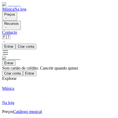
Música
Na loja
Preços
Recursos
Contacto
🇵🇹
Entrar
Criar conta
Entrar
Sem cartão de crédito. Cancele quando quiser.
Criar conta
Entrar
Explorar
Música
Na loja
Preços
Catálogo musical