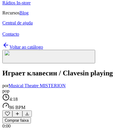
Rádios In-store
Recursos
Blog
Central de ajuda
Contacto
Voltar ao catálogo
Играет клавесин / Clavesin playing
por
Musical Theatre MISTERION
pop
4:18
86 BPM
Comprar faixa
0:00