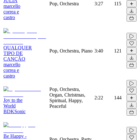
JULIA
Pop, Orchestra
3:27
115
marcello
correa e
castro
QUALQUER
Pop, Orchestra, Piano
3:40
121
TIPO DE
CANÇÃO
marcello
correa e
castro
Pop, Orchestra,
Organ, Christmas,
2:22
144
Joy to the
Spiritual, Happy,
World
Peaceful
BDKSonic
Be Happy -
Pop, Orchestra, Party,