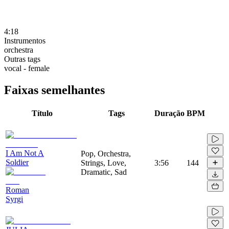
4:18
Instrumentos
orchestra
Outras tags
vocal - female
Faixas semelhantes
Título
Tags
Duração
BPM
I Am Not A
Pop, Orchestra,
Soldier
Strings, Love,
3:56
144
Dramatic, Sad
Roman
Syrgi