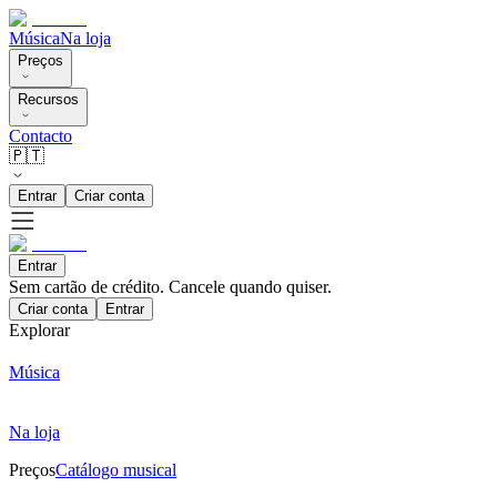
Música
Na loja
Preços
Recursos
Contacto
🇵🇹
Entrar
Criar conta
Entrar
Sem cartão de crédito. Cancele quando quiser.
Criar conta
Entrar
Explorar
Música
Na loja
Preços
Catálogo musical