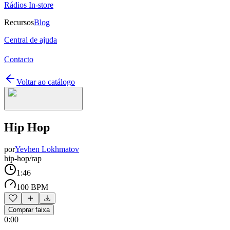
Rádios In-store
Recursos
Blog
Central de ajuda
Contacto
Voltar ao catálogo
Hip Hop
por
Yevhen Lokhmatov
hip-hop/rap
1:46
100 BPM
Comprar faixa
0:00