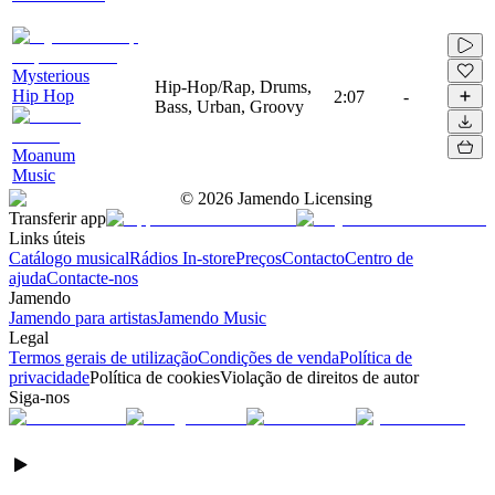
Mysterious
Hip-Hop/Rap, Drums,
Hip Hop
2:07
-
Bass, Urban, Groovy
Moanum
Music
©
2026
Jamendo Licensing
Transferir app
Links úteis
Catálogo musical
Rádios In-store
Preços
Contacto
Centro de
ajuda
Contacte-nos
Jamendo
Jamendo para artistas
Jamendo Music
Legal
Termos gerais de utilização
Condições de venda
Política de
privacidade
Política de cookies
Violação de direitos de autor
Siga-nos