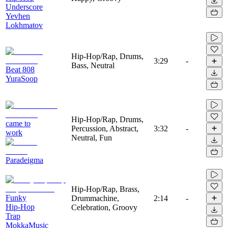
Underscore
Yevhen
Lokhmatov
Hip-Hop/Rap, Drums,
3:29
-
Bass, Neutral
Beat 808
YuraSoop
Hip-Hop/Rap, Drums,
came to
Percussion, Abstract,
3:32
-
work
Neutral, Fun
Paradeigma
Hip-Hop/Rap, Brass,
Funky
Drummachine,
2:14
-
Hip-Hop
Celebration, Groovy
Trap
MokkaMusic