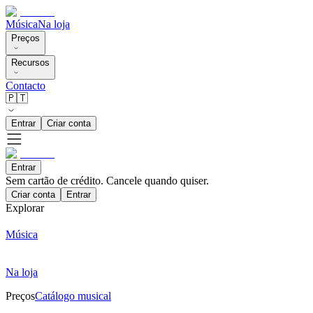
Música
Na loja
Preços
Recursos
Contacto
🇵🇹
Entrar
Criar conta
Entrar
Sem cartão de crédito. Cancele quando quiser.
Criar conta
Entrar
Explorar
Música
Na loja
Preços
Catálogo musical