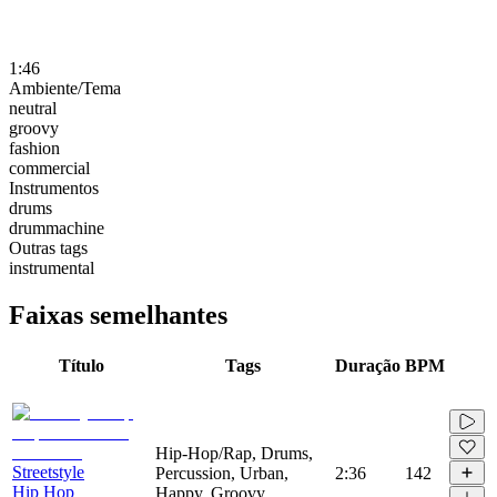
1:46
Ambiente/Tema
neutral
groovy
fashion
commercial
Instrumentos
drums
drummachine
Outras tags
instrumental
Faixas semelhantes
Título
Tags
Duração
BPM
Hip-Hop/Rap, Drums,
Streetstyle
Percussion, Urban,
2:36
142
Hip Hop
Happy, Groovy