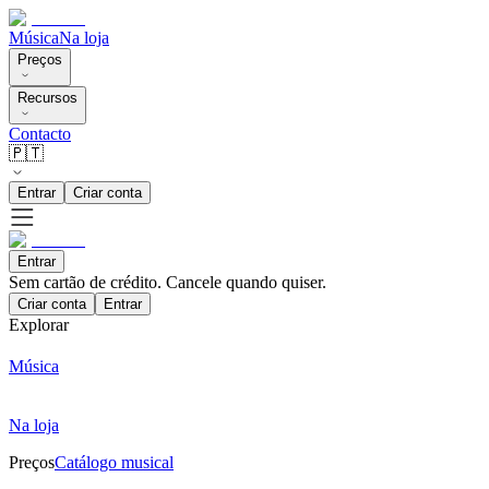
Música
Na loja
Preços
Recursos
Contacto
🇵🇹
Entrar
Criar conta
Entrar
Sem cartão de crédito. Cancele quando quiser.
Criar conta
Entrar
Explorar
Música
Na loja
Preços
Catálogo musical