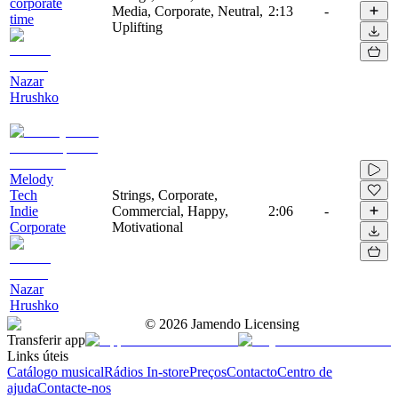
corporate
Media, Corporate, Neutral,
2:13
-
time
Uplifting
Nazar
Hrushko
Melody
Tech
Strings, Corporate,
Indie
Commercial, Happy,
2:06
-
Corporate
Motivational
Nazar
Hrushko
©
2026
Jamendo Licensing
Transferir app
Links úteis
Catálogo musical
Rádios In-store
Preços
Contacto
Centro de
ajuda
Contacte-nos