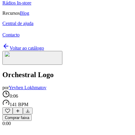
Rádios In-store
Recursos
Blog
Central de ajuda
Contacto
Voltar ao catálogo
Orchestral Logo
por
Yevhen Lokhmatov
0:06
141 BPM
Comprar faixa
0:00