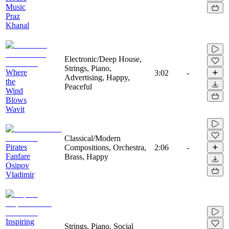
Music
Praz
Khanal
Electronic/Deep House,
Strings, Piano,
Where
3:02
-
Advertising, Happy,
the
Peaceful
Wind
Blows
Wavit
Classical/Modern
Pirates
Compositions, Orchestra,
2:06
-
Fanfare
Brass, Happy
Osipov
Vladimir
Inspiring
Strings, Piano, Social