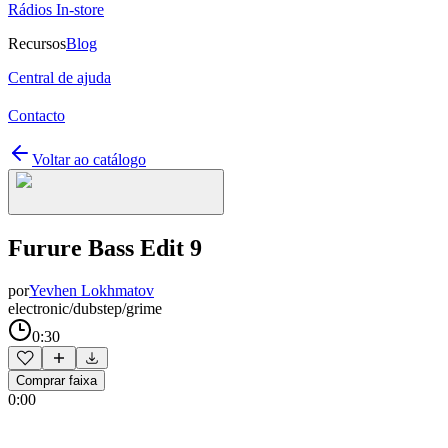
Rádios In-store
Recursos
Blog
Central de ajuda
Contacto
Voltar ao catálogo
Furure Bass Edit 9
por
Yevhen Lokhmatov
electronic/dubstep/grime
0:30
Comprar faixa
0:00