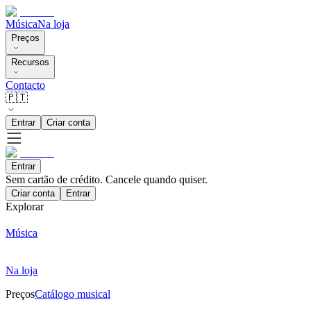
Música
Na loja
Preços
Recursos
Contacto
🇵🇹
Entrar
Criar conta
Entrar
Sem cartão de crédito. Cancele quando quiser.
Criar conta
Entrar
Explorar
Música
Na loja
Preços
Catálogo musical