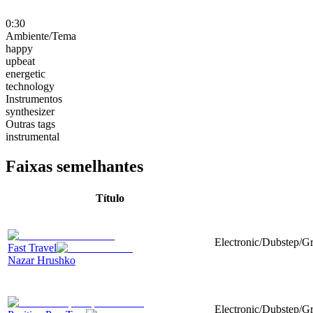
0:30
Ambiente/Tema
happy
upbeat
energetic
technology
Instrumentos
synthesizer
Outras tags
instrumental
Faixas semelhantes
Título
Electronic/Dubstep/G
Fast Travel
Nazar Hrushko
Electronic/Dubstep/Gr