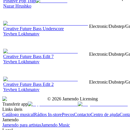
Positive Pop Trap
Nazar Hrushko
Electronic/Dubstep/Gr
Creative Future Bass Underscore
Yevhen Lokhmatov
Electronic/Dubstep/Gr
Creative Future Bass Edit 7
Yevhen Lokhmatov
Electronic/Dubstep/Gr
Creative Future Bass Edit 2
Yevhen Lokhmatov
©
2026
Jamendo Licensing
Transferir app
Links úteis
Catálogo musical
Rádios In-store
Preços
Contacto
Centro de ajuda
Conta
Jamendo
Jamendo para artistas
Jamendo Music