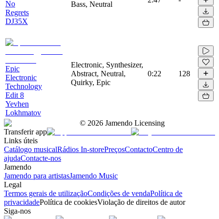
No
Bass, Neutral
Regrets
DJ35X
Electronic, Synthesizer,
Epic
Abstract, Neutral,
0:22
128
Electronic
Quirky, Epic
Technology
Edit 8
Yevhen
Lokhmatov
©
2026
Jamendo Licensing
Transferir app
Links úteis
Catálogo musical
Rádios In-store
Preços
Contacto
Centro de
ajuda
Contacte-nos
Jamendo
Jamendo para artistas
Jamendo Music
Legal
Termos gerais de utilização
Condições de venda
Política de
privacidade
Política de cookies
Violação de direitos de autor
Siga-nos