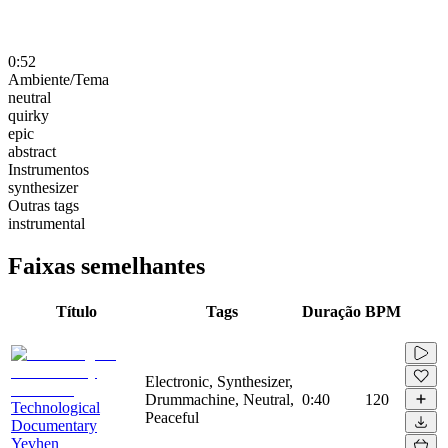
0:52
Ambiente/Tema
neutral
quirky
epic
abstract
Instrumentos
synthesizer
Outras tags
instrumental
Faixas semelhantes
Título
Tags
Duração
BPM
Electronic, Synthesizer,
Drummachine, Neutral,
0:40
120
Technological
Peaceful
Documentary
Yevhen