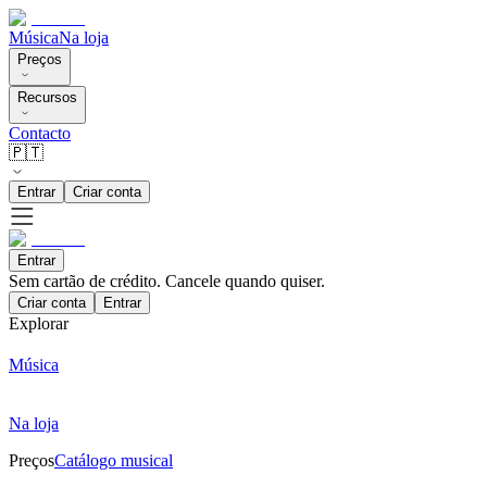
Música
Na loja
Preços
Recursos
Contacto
🇵🇹
Entrar
Criar conta
Entrar
Sem cartão de crédito. Cancele quando quiser.
Criar conta
Entrar
Explorar
Música
Na loja
Preços
Catálogo musical