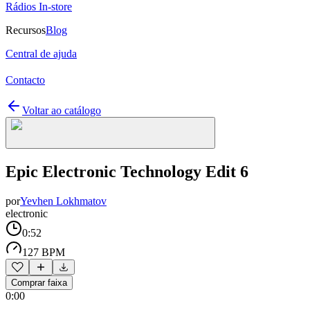
Rádios In-store
Recursos
Blog
Central de ajuda
Contacto
Voltar ao catálogo
Epic Electronic Technology Edit 6
por
Yevhen Lokhmatov
electronic
0:52
127 BPM
Comprar faixa
0:00