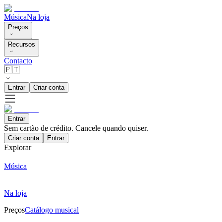
Música
Na loja
Preços
Recursos
Contacto
🇵🇹
Entrar
Criar conta
Entrar
Sem cartão de crédito. Cancele quando quiser.
Criar conta
Entrar
Explorar
Música
Na loja
Preços
Catálogo musical