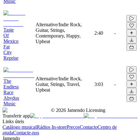
Music
Alternative/Indie Rock,
Taste
Guitar, Strings,
2:40
-
Of
Contemporary, Happy,
Mexico
Upbeat
Fat
City
Reprise
Alternative/Indie Rock,
The
Guitar, Strings, Travel,
3:03
-
Endless
Upbeat
Race
Abydos
Music
©
2026
Jamendo Licensing
Transferir app
Links úteis
Catálogo musical
Rádios In-store
Preços
Contacto
Centro de
ajuda
Contacte-nos
Jamendo