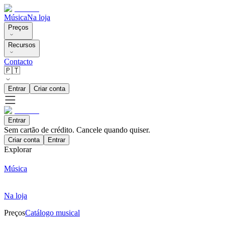
Música
Na loja
Preços
Recursos
Contacto
🇵🇹
Entrar
Criar conta
Entrar
Sem cartão de crédito. Cancele quando quiser.
Criar conta
Entrar
Explorar
Música
Na loja
Preços
Catálogo musical