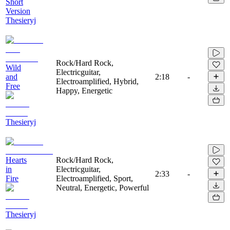
Short
Version
Thesieryj
Rock/Hard Rock,
Wild
Electricguitar,
and
2:18
-
Electroamplified, Hybrid,
Free
Happy, Energetic
Thesieryj
Hearts
Rock/Hard Rock,
in
Electricguitar,
2:33
-
Fire
Electroamplified, Sport,
Neutral, Energetic, Powerful
Thesieryj