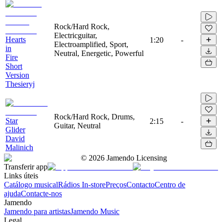
Rock/Hard Rock,
Electricguitar,
Hearts
1:20
-
Electroamplified, Sport,
in
Neutral, Energetic, Powerful
Fire
Short
Version
Thesieryj
Rock/Hard Rock, Drums,
Star
2:15
-
Guitar, Neutral
Glider
David
Malinich
©
2026
Jamendo Licensing
Transferir app
Links úteis
Catálogo musical
Rádios In-store
Preços
Contacto
Centro de
ajuda
Contacte-nos
Jamendo
Jamendo para artistas
Jamendo Music
Legal