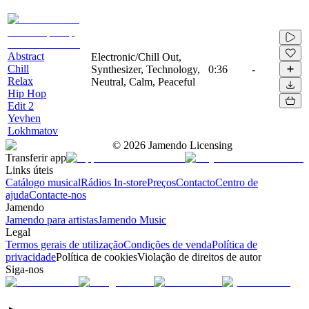
Abstract
Electronic/Chill Out,
Chill
Synthesizer, Technology,
0:36
-
Relax
Neutral, Calm, Peaceful
Hip Hop
Edit 2
Yevhen
Lokhmatov
©
2026
Jamendo Licensing
Transferir app
Links úteis
Catálogo musical
Rádios In-store
Preços
Contacto
Centro de
ajuda
Contacte-nos
Jamendo
Jamendo para artistas
Jamendo Music
Legal
Termos gerais de utilização
Condições de venda
Política de
privacidade
Política de cookies
Violação de direitos de autor
Siga-nos