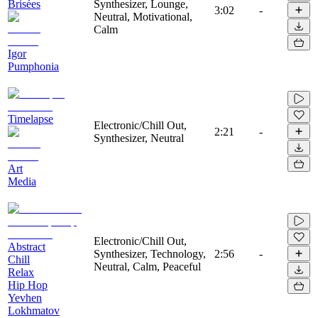
Brisées
Synthesizer, Lounge,
3:02
-
Neutral, Motivational,
Calm
Igor
Pumphonia
Timelapse
Electronic/Chill Out,
2:21
-
Synthesizer, Neutral
Art
Media
Electronic/Chill Out,
Abstract
Synthesizer, Technology,
2:56
-
Chill
Neutral, Calm, Peaceful
Relax
Hip Hop
Yevhen
Lokhmatov