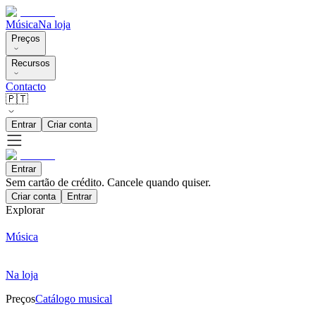
Música
Na loja
Preços
Recursos
Contacto
🇵🇹
Entrar
Criar conta
Entrar
Sem cartão de crédito. Cancele quando quiser.
Criar conta
Entrar
Explorar
Música
Na loja
Preços
Catálogo musical