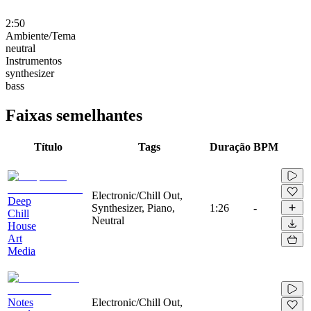
2:50
Ambiente/Tema
neutral
Instrumentos
synthesizer
bass
Faixas semelhantes
Título
Tags
Duração
BPM
Electronic/Chill Out,
Deep
Synthesizer, Piano,
1:26
-
Chill
Neutral
House
Art
Media
Notes
Electronic/Chill Out,