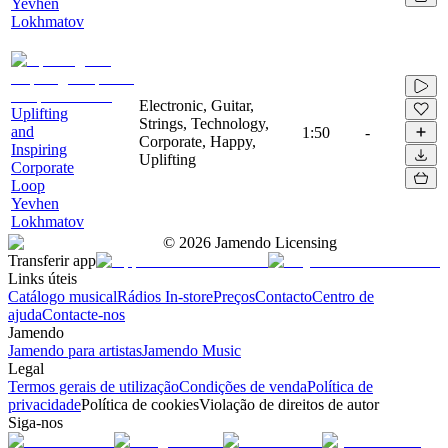
Yevhen
Lokhmatov
Electronic, Guitar,
Uplifting
Strings, Technology,
and
1:50
-
Corporate, Happy,
Inspiring
Uplifting
Corporate
Loop
Yevhen
Lokhmatov
©
2026
Jamendo Licensing
Transferir app
Links úteis
Catálogo musical
Rádios In-store
Preços
Contacto
Centro de
ajuda
Contacte-nos
Jamendo
Jamendo para artistas
Jamendo Music
Legal
Termos gerais de utilização
Condições de venda
Política de
privacidade
Política de cookies
Violação de direitos de autor
Siga-nos