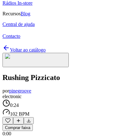
Rádios In-store
Recursos
Blog
Central de ajuda
Contacto
Voltar ao catálogo
Rushing Pizzicato
por
pinegroove
electronic
0:24
102 BPM
Comprar faixa
0:00