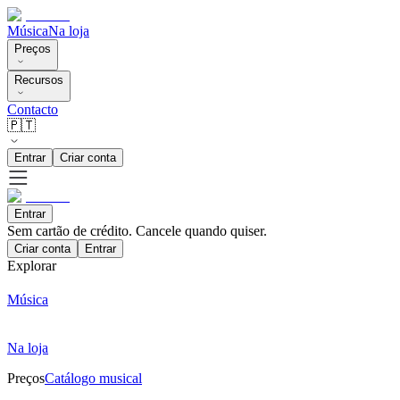
Música
Na loja
Preços
Recursos
Contacto
🇵🇹
Entrar
Criar conta
Entrar
Sem cartão de crédito. Cancele quando quiser.
Criar conta
Entrar
Explorar
Música
Na loja
Preços
Catálogo musical