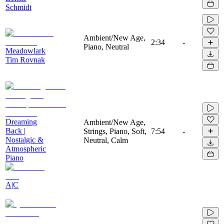
Schmidt
Ambient/New Age,
2:34
-
Piano, Neutral
Meadowlark
Tim Rovnak
Dreaming
Ambient/New Age,
Back |
Strings, Piano, Soft,
7:54
-
Nostalgic &
Neutral, Calm
Atmospheric
Piano
A|C