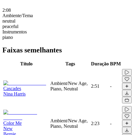
2:08
Ambiente/Tema
neutral
peaceful
Instrumentos
piano
Faixas semelhantes
Título
Tags
Duração
BPM
Ambient/New Age,
2:51
-
Cascades
Piano, Neutral
Nina Harris
Ambient/New Age,
Color Me
2:23
-
Piano, Neutral
New
Bernie