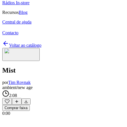
Rádios In-store
Recursos
Blog
Central de ajuda
Contacto
Voltar ao catálogo
Mist
por
Tim Rovnak
ambient/new age
2:08
Comprar faixa
0:00