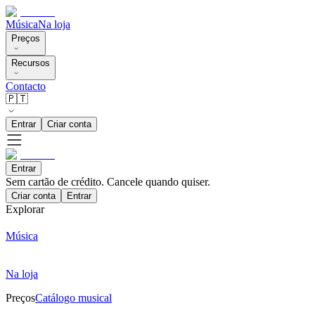
Música
Na loja
Preços
Recursos
Contacto
🇵🇹
Entrar
Criar conta
Entrar
Sem cartão de crédito. Cancele quando quiser.
Criar conta
Entrar
Explorar
Música
Na loja
Preços
Catálogo musical