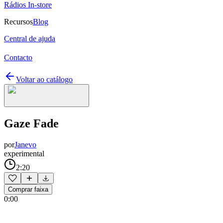
Rádios In-store
Recursos
Blog
Central de ajuda
Contacto
Voltar ao catálogo
Gaze Fade
por
Janevo
experimental
2:20
Comprar faixa
0:00