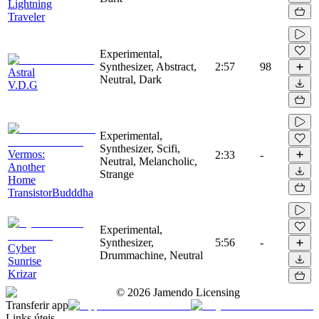
Lightning
Traveler
Experimental,
Synthesizer, Abstract,
2:57
98
Astral
Neutral, Dark
V.D.G
Experimental,
Synthesizer, Scifi,
Vermos:
2:33
-
Neutral, Melancholic,
Another
Strange
Home
TransistorBudddha
Experimental,
Synthesizer,
5:56
-
Cyber
Drummachine, Neutral
Sunrise
Krizar
©
2026
Jamendo Licensing
Transferir app
Links úteis