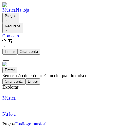
Música
Na loja
Preços
Recursos
Contacto
🇵🇹
Entrar
Criar conta
Entrar
Sem cartão de crédito. Cancele quando quiser.
Criar conta
Entrar
Explorar
Música
Na loja
Preços
Catálogo musical