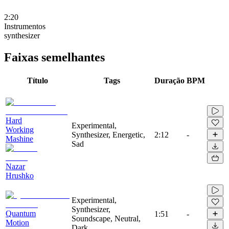
2:20
Instrumentos
synthesizer
Faixas semelhantes
Título
Tags
Duração
BPM
Hard
Experimental,
Working
Synthesizer, Energetic,
2:12
-
Mashine
Sad
Nazar
Hrushko
Experimental,
Synthesizer,
Quantum
1:51
-
Soundscape, Neutral,
Motion
Dark