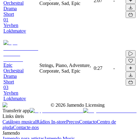
2:07
-
Orchestral
Corporate, Sad, Epic
Drama
Short
01
Yevhen
Lokhmatov
Epic
Strings, Piano, Adventure,
0:27
-
Orchestral
Corporate, Sad, Epic
Drama
Short
03
Yevhen
Lokhmatov
©
2026
Jamendo Licensing
Transferir app
Links úteis
Catálogo musical
Rádios In-store
Preços
Contacto
Centro de
ajuda
Contacte-nos
Jamendo
Jamendo para artistas
Jamendo Music