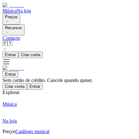
Música
Na loja
Preços
Recursos
Contacto
🇵🇹
Entrar
Criar conta
Entrar
Sem cartão de crédito. Cancele quando quiser.
Criar conta
Entrar
Explorar
Música
Na loja
Preços
Catálogo musical