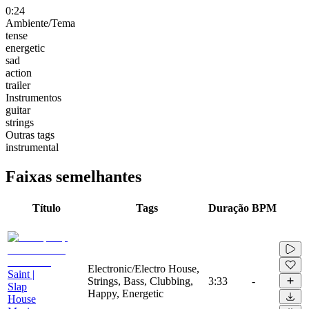
0:24
Ambiente/Tema
tense
energetic
sad
action
trailer
Instrumentos
guitar
strings
Outras tags
instrumental
Faixas semelhantes
Título
Tags
Duração
BPM
Electronic/Electro House,
Saint |
Strings, Bass, Clubbing,
3:33
-
Slap
Happy, Energetic
House