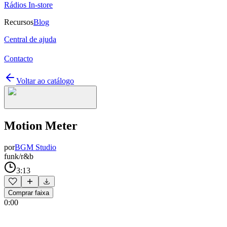
Rádios In-store
Recursos
Blog
Central de ajuda
Contacto
Voltar ao catálogo
Motion Meter
por
BGM Studio
funk/r&b
3:13
Comprar faixa
0:00