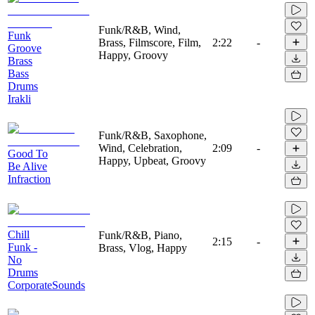
Funk/R&B, Wind,
Funk
Brass, Filmscore, Film,
2:22
-
Groove
Happy, Groovy
Brass
Bass
Drums
Irakli
Funk/R&B, Saxophone,
Wind, Celebration,
2:09
-
Good To
Happy, Upbeat, Groovy
Be Alive
Infraction
Chill
Funk/R&B, Piano,
2:15
-
Funk -
Brass, Vlog, Happy
No
Drums
CorporateSounds