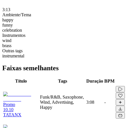
3:13
Ambiente/Tema
happy
funny
celebration
Instrumentos
wind
brass
Outras tags
instrumental
Faixas semelhantes
Título
Tags
Duração
BPM
Funk/R&B, Saxophone,
Wind, Advertising,
3:08
-
Promo
Happy
10.10
TATANX