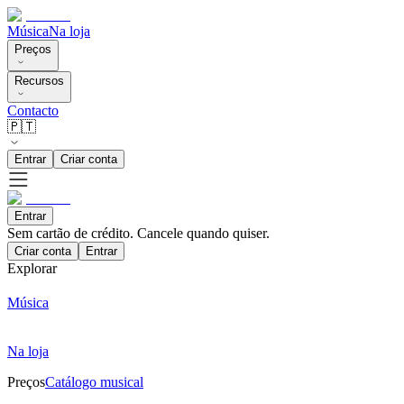
Música
Na loja
Preços
Recursos
Contacto
🇵🇹
Entrar
Criar conta
Entrar
Sem cartão de crédito. Cancele quando quiser.
Criar conta
Entrar
Explorar
Música
Na loja
Preços
Catálogo musical