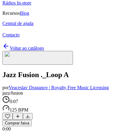
Rádios In-store
Recursos
Blog
Central de ajuda
Contacto
Voltar ao catálogo
Jazz Fusion ._Loop A
por
Veaceslav Draganov | Royalty Free Music Licensing
jazz/fusion
0:07
125 BPM
Comprar faixa
0:00