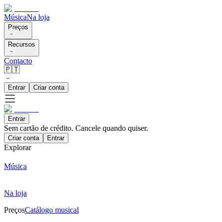
Música
Na loja
Preços
Recursos
Contacto
🇵🇹
Entrar
Criar conta
Entrar
Sem cartão de crédito. Cancele quando quiser.
Criar conta
Entrar
Explorar
Música
Na loja
Preços
Catálogo musical