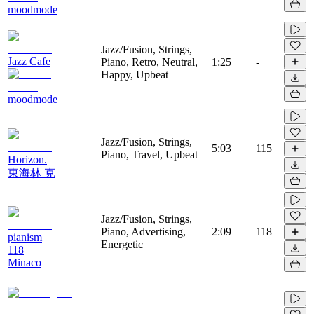
moodmode
Jazz/Fusion, Strings,
Jazz Cafe
Piano, Retro, Neutral,
1:25
-
Happy, Upbeat
moodmode
Jazz/Fusion, Strings,
5:03
115
Piano, Travel, Upbeat
Horizon.
東海林 克
Jazz/Fusion, Strings,
Piano, Advertising,
2:09
118
pianism
Energetic
118
Minaco