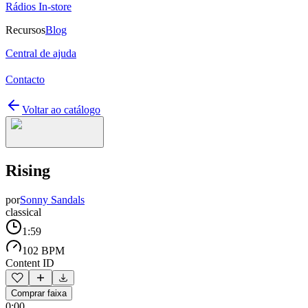
Rádios In-store
Recursos
Blog
Central de ajuda
Contacto
Voltar ao catálogo
Rising
por
Sonny Sandals
classical
1:59
102 BPM
Content ID
Comprar faixa
0:00