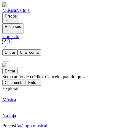
Música
Na loja
Preços
Recursos
Contacto
🇵🇹
Entrar
Criar conta
Entrar
Sem cartão de crédito. Cancele quando quiser.
Criar conta
Entrar
Explorar
Música
Na loja
Preços
Catálogo musical