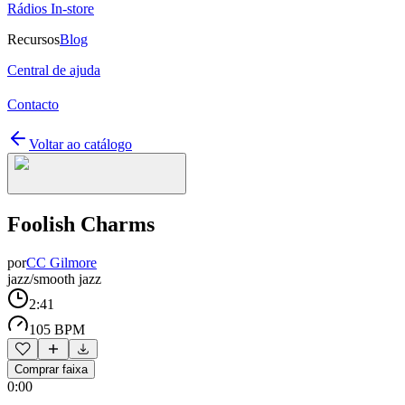
Rádios In-store
Recursos
Blog
Central de ajuda
Contacto
Voltar ao catálogo
Foolish Charms
por
CC Gilmore
jazz/smooth jazz
2:41
105 BPM
Comprar faixa
0:00