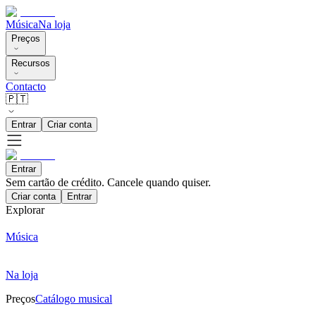
Música
Na loja
Preços
Recursos
Contacto
🇵🇹
Entrar
Criar conta
Entrar
Sem cartão de crédito. Cancele quando quiser.
Criar conta
Entrar
Explorar
Música
Na loja
Preços
Catálogo musical