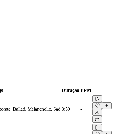
gs
Duração
BPM
porate, Ballad, Melancholic, Sad
3:59
-