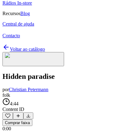
Rádios In-store
Recursos
Blog
Central de ajuda
Contacto
Voltar ao catálogo
Hidden paradise
por
Christian Petermann
folk
4:44
Content ID
Comprar faixa
0:00