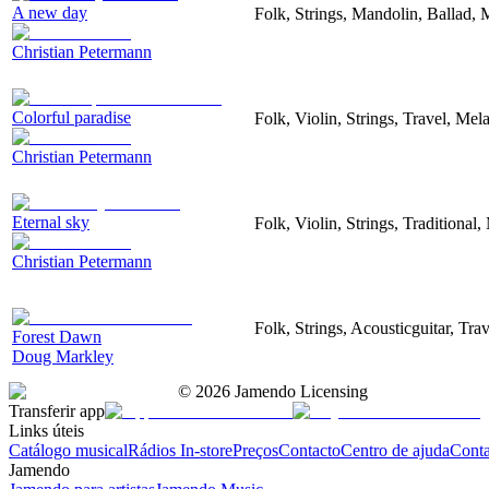
A new day
Folk, Strings, Mandolin, Ballad,
Christian Petermann
Colorful paradise
Folk, Violin, Strings, Travel, Me
Christian Petermann
Eternal sky
Folk, Violin, Strings, Traditiona
Christian Petermann
Folk, Strings, Acousticguitar, Tra
Forest Dawn
Doug Markley
©
2026
Jamendo Licensing
Transferir app
Links úteis
Catálogo musical
Rádios In-store
Preços
Contacto
Centro de ajuda
Conta
Jamendo