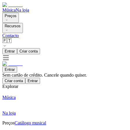
Música
Na loja
Preços
Recursos
Contacto
🇵🇹
Entrar
Criar conta
Entrar
Sem cartão de crédito. Cancele quando quiser.
Criar conta
Entrar
Explorar
Música
Na loja
Preços
Catálogo musical