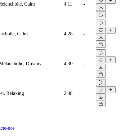
 Melancholic, Calm
4:11
-
lancholic, Calm
4:28
-
l, Melancholic, Dreamy
4:30
-
vel, Relaxing
2:48
-
cte-nos