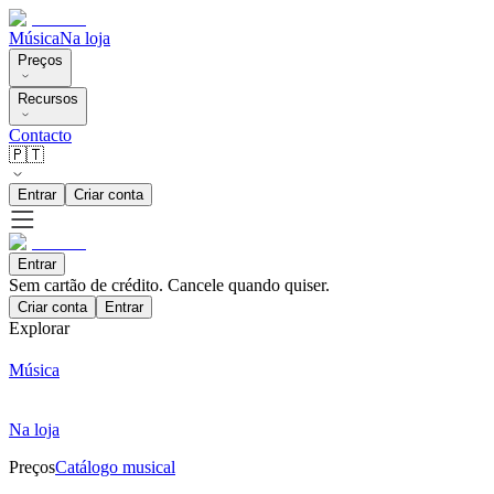
Música
Na loja
Preços
Recursos
Contacto
🇵🇹
Entrar
Criar conta
Entrar
Sem cartão de crédito. Cancele quando quiser.
Criar conta
Entrar
Explorar
Música
Na loja
Preços
Catálogo musical