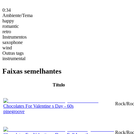
0:34
Ambiente/Tema
happy
romantic
retro
Instrumentos
saxophone
wind
Outras tags
instrumental
Faixas semelhantes
Título
Rock/Rock
Chocolates For Valentine s Day - 60s
pinegroove
Rock/Rock