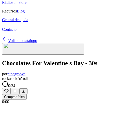
Rádios In-store
Recursos
Blog
Central de ajuda
Contacto
Voltar ao catálogo
Chocolates For Valentine s Day - 30s
por
pinegroove
rock/rock 'n' roll
0:34
Comprar faixa
0:00