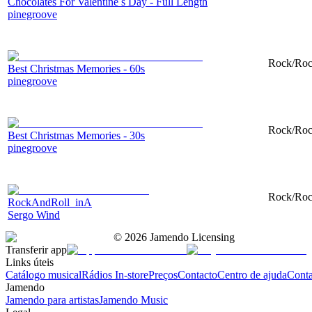
Chocolates For Valentine s Day - Full Length
pinegroove
Rock/Rock
Best Christmas Memories - 60s
pinegroove
Rock/Rock
Best Christmas Memories - 30s
pinegroove
Rock/Rock
RockAndRoll_inA
Sergo Wind
©
2026
Jamendo Licensing
Transferir app
Links úteis
Catálogo musical
Rádios In-store
Preços
Contacto
Centro de ajuda
Conta
Jamendo
Jamendo para artistas
Jamendo Music