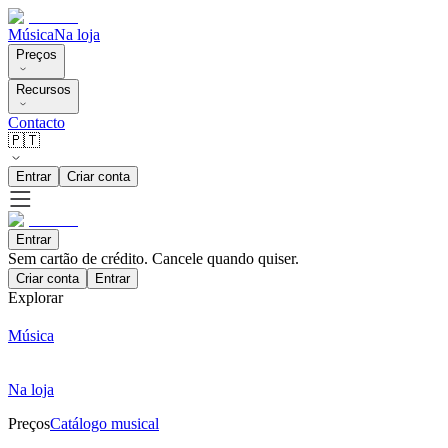
Música
Na loja
Preços
Recursos
Contacto
🇵🇹
Entrar
Criar conta
Entrar
Sem cartão de crédito. Cancele quando quiser.
Criar conta
Entrar
Explorar
Música
Na loja
Preços
Catálogo musical