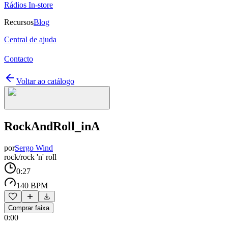
Rádios In-store
Recursos
Blog
Central de ajuda
Contacto
Voltar ao catálogo
RockAndRoll_inA
por
Sergo Wind
rock/rock 'n' roll
0:27
140 BPM
Comprar faixa
0:00