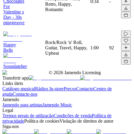
Chocolates
0:34
-
Retro, Happy,
For
Romantic
Valentine s
Day - 30s
pinegroove
Rock/Rock 'n' Roll,
Happy
Guitar, Travel, Happy,
1:00
92
Bells
Upbeat
Soundatelier
©
2026
Jamendo Licensing
Transferir app
Links úteis
Catálogo musical
Rádios In-store
Preços
Contacto
Centro de
ajuda
Contacte-nos
Jamendo
Jamendo para artistas
Jamendo Music
Legal
Termos gerais de utilização
Condições de venda
Política de
privacidade
Política de cookies
Violação de direitos de autor
Siga-nos