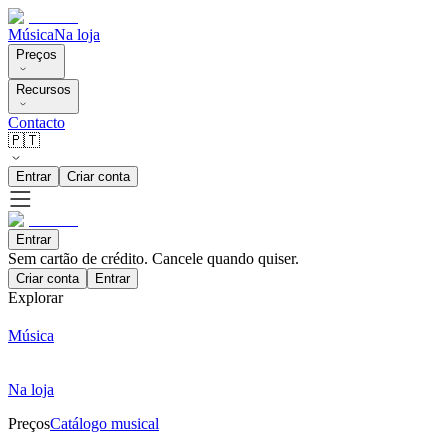
Música
Na loja
Preços
Recursos
Contacto
🇵🇹
Entrar
Criar conta
Entrar
Sem cartão de crédito. Cancele quando quiser.
Criar conta
Entrar
Explorar
Música
Na loja
Preços
Catálogo musical