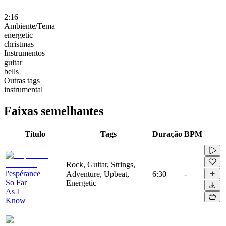
2:16
Ambiente/Tema
energetic
christmas
Instrumentos
guitar
bells
Outras tags
instrumental
Faixas semelhantes
Título
Tags
Duração
BPM
Rock, Guitar, Strings,
l'espérance
Adventure, Upbeat,
6:30
-
So Far
Energetic
As I
Know