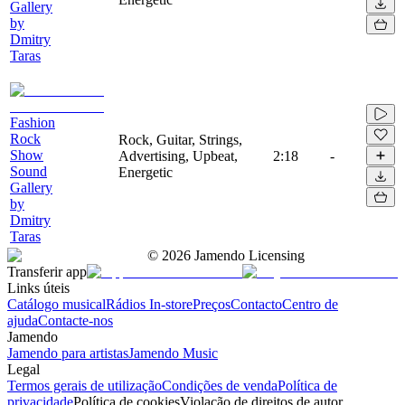
Gallery
by
Dmitry
Taras
Fashion
Rock
Rock, Guitar, Strings,
Show
Advertising, Upbeat,
2:18
-
Sound
Energetic
Gallery
by
Dmitry
Taras
©
2026
Jamendo Licensing
Transferir app
Links úteis
Catálogo musical
Rádios In-store
Preços
Contacto
Centro de
ajuda
Contacte-nos
Jamendo
Jamendo para artistas
Jamendo Music
Legal
Termos gerais de utilização
Condições de venda
Política de
privacidade
Política de cookies
Violação de direitos de autor