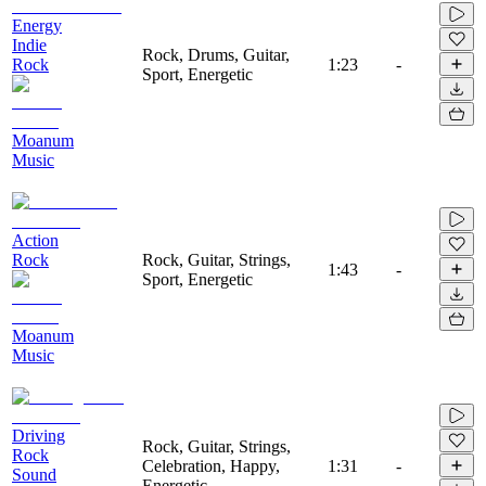
Energy
Indie
Rock, Drums, Guitar,
Rock
1:23
-
Sport, Energetic
Moanum
Music
Action
Rock
Rock, Guitar, Strings,
1:43
-
Sport, Energetic
Moanum
Music
Driving
Rock, Guitar, Strings,
Rock
Celebration, Happy,
1:31
-
Sound
Energetic