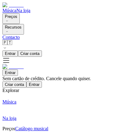
Música
Na loja
Preços
Recursos
Contacto
🇵🇹
Entrar
Criar conta
Entrar
Sem cartão de crédito. Cancele quando quiser.
Criar conta
Entrar
Explorar
Música
Na loja
Preços
Catálogo musical