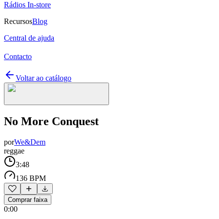
Rádios In-store
Recursos
Blog
Central de ajuda
Contacto
Voltar ao catálogo
No More Conquest
por
We&Dem
reggae
3:48
136 BPM
Comprar faixa
0:00