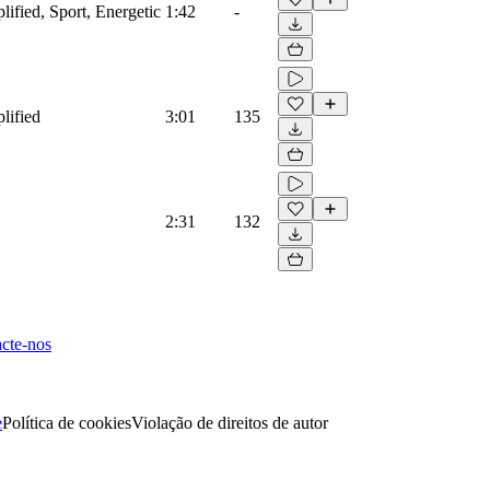
lified, Sport, Energetic
1:42
-
lified
3:01
135
2:31
132
cte-nos
e
Política de cookies
Violação de direitos de autor