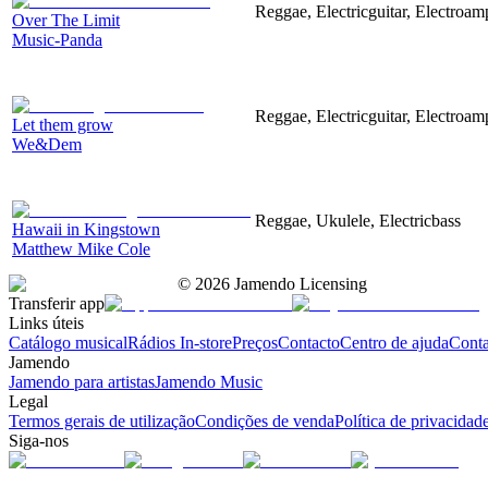
Reggae, Electricguitar, Electroamp
Over The Limit
Music-Panda
Reggae, Electricguitar, Electroamp
Let them grow
We&Dem
Reggae, Ukulele, Electricbass
Hawaii in Kingstown
Matthew Mike Cole
©
2026
Jamendo Licensing
Transferir app
Links úteis
Catálogo musical
Rádios In-store
Preços
Contacto
Centro de ajuda
Conta
Jamendo
Jamendo para artistas
Jamendo Music
Legal
Termos gerais de utilização
Condições de venda
Política de privacidad
Siga-nos