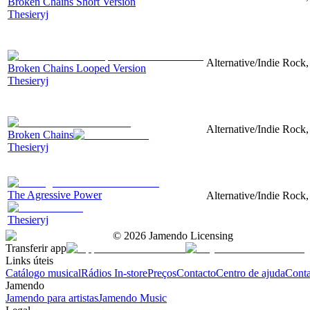
Broken Chains Short Version
Thesieryj
Alternative/Indie Rock, 
Broken Chains Looped Version
Thesieryj
Alternative/Indie Rock, 
Broken Chains
Thesieryj
The Agressive Power
Alternative/Indie Rock,
Thesieryj
©
2026
Jamendo Licensing
Transferir app
Links úteis
Catálogo musical
Rádios In-store
Preços
Contacto
Centro de ajuda
Conta
Jamendo
Jamendo para artistas
Jamendo Music