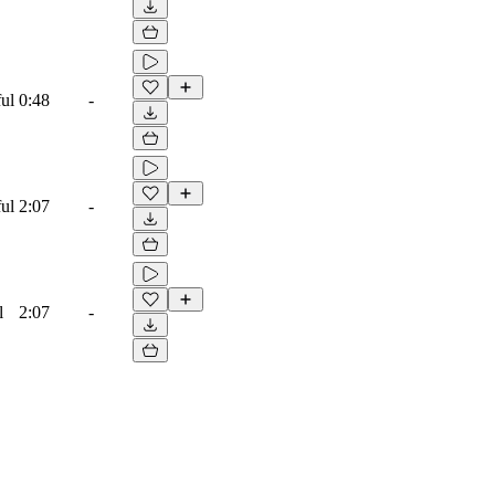
ful
0:48
-
ful
2:07
-
l
2:07
-