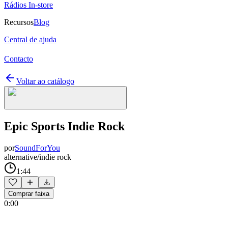
Rádios In-store
Recursos
Blog
Central de ajuda
Contacto
Voltar ao catálogo
Epic Sports Indie Rock
por
SoundForYou
alternative/indie rock
1:44
Comprar faixa
0:00