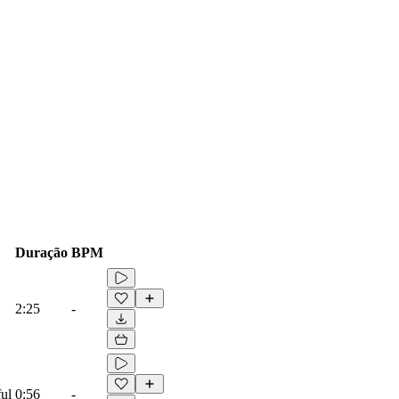
Duração
BPM
2:25
-
ful
0:56
-