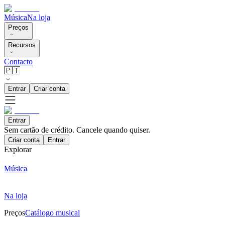
Música
Na loja
Preços
Recursos
Contacto
🇵🇹
Entrar
Criar conta
Entrar
Sem cartão de crédito. Cancele quando quiser.
Criar conta
Entrar
Explorar
Música
Na loja
Preços
Catálogo musical