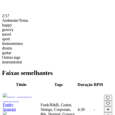
2:57
Ambiente/Tema
happy
groovy
travel
sport
Instrumentos
drums
guitar
Outras tags
instrumental
Faixas semelhantes
Título
Tags
Duração
BPM
Funky
Funk/R&B, Guitar,
Seasons
Strings, Corporate,
4:39
-
80s, Neutral, Groovy