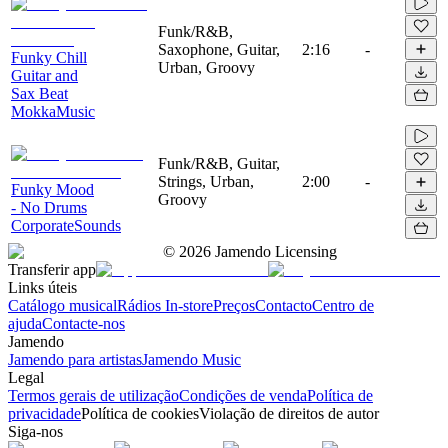
Funk/R&B,
Saxophone, Guitar,
2:16
-
Funky Chill
Urban, Groovy
Guitar and
Sax Beat
MokkaMusic
Funk/R&B, Guitar,
Strings, Urban,
2:00
-
Funky Mood
Groovy
- No Drums
CorporateSounds
©
2026
Jamendo Licensing
Transferir app
Links úteis
Catálogo musical
Rádios In-store
Preços
Contacto
Centro de
ajuda
Contacte-nos
Jamendo
Jamendo para artistas
Jamendo Music
Legal
Termos gerais de utilização
Condições de venda
Política de
privacidade
Política de cookies
Violação de direitos de autor
Siga-nos