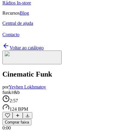
Rádios In-store
Recursos
Blog
Central de ajuda
Contacto
Voltar ao catálogo
Cinematic Funk
por
Yevhen Lokhmatov
funk/r&b
2:57
124 BPM
Comprar faixa
0:00