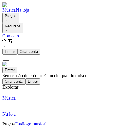
Música
Na loja
Preços
Recursos
Contacto
🇵🇹
Entrar
Criar conta
Entrar
Sem cartão de crédito. Cancele quando quiser.
Criar conta
Entrar
Explorar
Música
Na loja
Preços
Catálogo musical