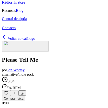
Rádios In-store
Recursos
Blog
Central de ajuda
Contacto
Voltar ao catálogo
Please Tell Me
por
Jon Worthy
alternative/indie rock
3:04
94 BPM
Comprar faixa
0:00