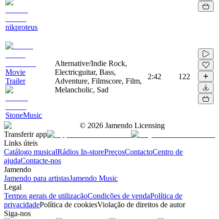
nikproteus
Alternative/Indie Rock,
Movie
Electricguitar, Bass,
2:42
122
Trailer
Adventure, Filmscore, Film,
Melancholic, Sad
StoneMusic
©
2026
Jamendo Licensing
Transferir app
Links úteis
Catálogo musical
Rádios In-store
Preços
Contacto
Centro de
ajuda
Contacte-nos
Jamendo
Jamendo para artistas
Jamendo Music
Legal
Termos gerais de utilização
Condições de venda
Política de
privacidade
Política de cookies
Violação de direitos de autor
Siga-nos