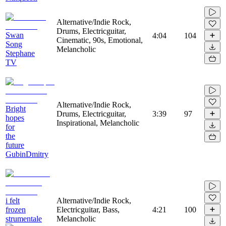
Alternative/Indie Rock,
Drums, Electricguitar,
Swan
4:04
104
Cinematic, 90s, Emotional,
Song
Melancholic
Stephane
TV
Alternative/Indie Rock,
Bright
Drums, Electricguitar,
3:39
97
hopes
Inspirational, Melancholic
for
the
future
GubinDmitry
i felt
Alternative/Indie Rock,
frozen
Electricguitar, Bass,
4:21
100
strumentale
Melancholic