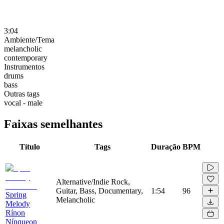
3:04
Ambiente/Tema
melancholic
contemporary
Instrumentos
drums
bass
Outras tags
vocal - male
Faixas semelhantes
Título
Tags
Duração
BPM
Alternative/Indie Rock,
Guitar, Bass, Documentary,
1:54
96
Spring
Melancholic
Melody
Rínon
Nínqueon