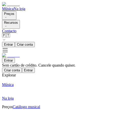
Música
Na loja
Preços
Recursos
Contacto
🇵🇹
Entrar
Criar conta
Entrar
Sem cartão de crédito. Cancele quando quiser.
Criar conta
Entrar
Explorar
Música
Na loja
Preços
Catálogo musical