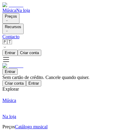
Música
Na loja
Preços
Recursos
Contacto
🇵🇹
Entrar
Criar conta
Entrar
Sem cartão de crédito. Cancele quando quiser.
Criar conta
Entrar
Explorar
Música
Na loja
Preços
Catálogo musical