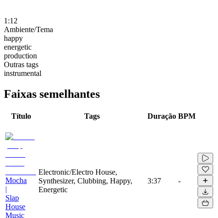
1:12
Ambiente/Tema
happy
energetic
production
Outras tags
instrumental
Faixas semelhantes
Título
Tags
Duração
BPM
Electronic/Electro House,
Mocha
Synthesizer, Clubbing, Happy,
3:37
-
|
Energetic
Slap
House
Music