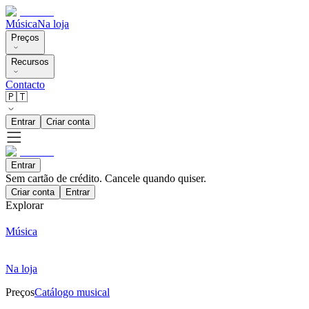
Música
Na loja
Preços
Recursos
Contacto
🇵🇹
Entrar
Criar conta
Entrar
Sem cartão de crédito. Cancele quando quiser.
Criar conta
Entrar
Explorar
Música
Na loja
Preços
Catálogo musical