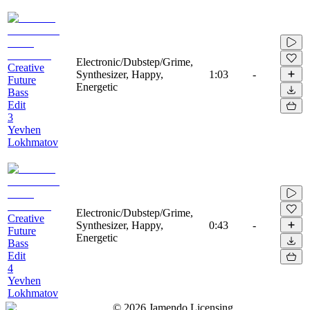
Electronic/Dubstep/Grime,
Creative
Synthesizer, Happy,
1:03
-
Future
Energetic
Bass
Edit
3
Yevhen
Lokhmatov
Electronic/Dubstep/Grime,
Creative
Synthesizer, Happy,
0:43
-
Future
Energetic
Bass
Edit
4
Yevhen
Lokhmatov
©
2026
Jamendo Licensing