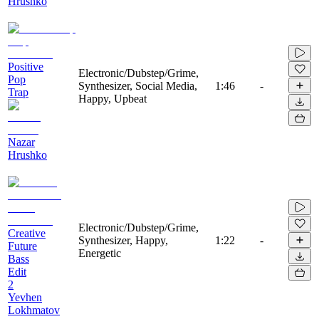
Hrushko
Positive
Electronic/Dubstep/Grime,
Pop
Synthesizer, Social Media,
1:46
-
Trap
Happy, Upbeat
Nazar
Hrushko
Electronic/Dubstep/Grime,
Creative
Synthesizer, Happy,
1:22
-
Future
Energetic
Bass
Edit
2
Yevhen
Lokhmatov