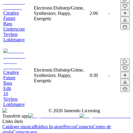
Electronic/Dubstep/Grime,
Creative
Synthesizer, Happy,
2:06
-
Future
Energetic
Bass
Underscore
Yevhen
Lokhmatov
Electronic/Dubstep/Grime,
Creative
Synthesizer, Happy,
0:30
-
Future
Energetic
Bass
Edit
10
Yevhen
Lokhmatov
©
2026
Jamendo Licensing
Transferir app
Links úteis
Catálogo musical
Rádios In-store
Preços
Contacto
Centro de
ajuda
Contacte-nos