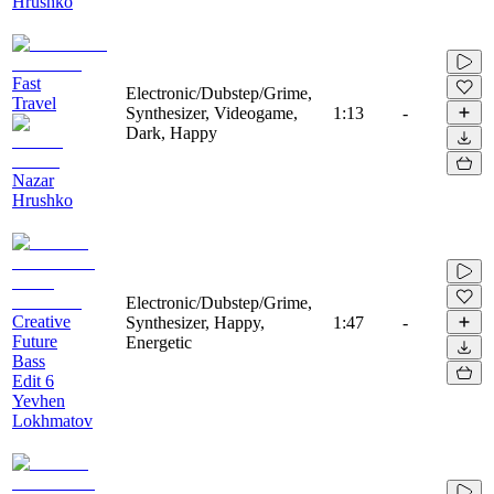
Hrushko
Fast
Electronic/Dubstep/Grime,
Travel
Synthesizer, Videogame,
1:13
-
Dark, Happy
Nazar
Hrushko
Electronic/Dubstep/Grime,
Creative
Synthesizer, Happy,
1:47
-
Future
Energetic
Bass
Edit 6
Yevhen
Lokhmatov