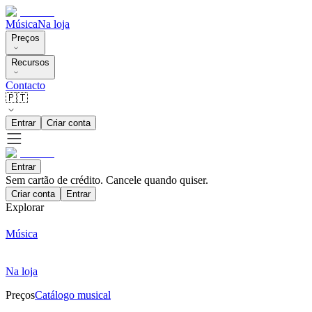
Música
Na loja
Preços
Recursos
Contacto
🇵🇹
Entrar
Criar conta
Entrar
Sem cartão de crédito. Cancele quando quiser.
Criar conta
Entrar
Explorar
Música
Na loja
Preços
Catálogo musical