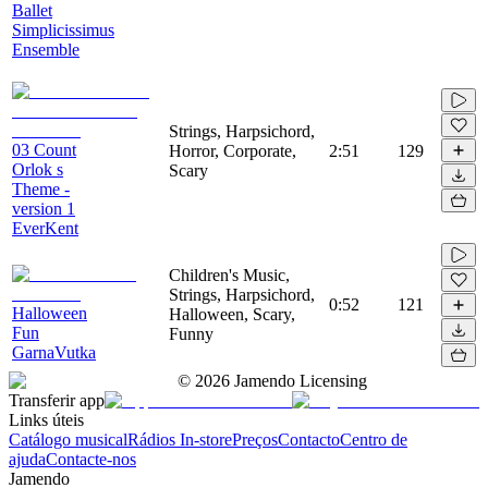
Ballet
Simplicissimus
Ensemble
Strings, Harpsichord,
03 Count
Horror, Corporate,
2:51
129
Orlok s
Scary
Theme -
version 1
EverKent
Children's Music,
Strings, Harpsichord,
0:52
121
Halloween
Halloween, Scary,
Fun
Funny
GarnaVutka
©
2026
Jamendo Licensing
Transferir app
Links úteis
Catálogo musical
Rádios In-store
Preços
Contacto
Centro de
ajuda
Contacte-nos
Jamendo