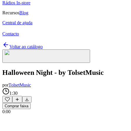
Rádios In-store
Recursos
Blog
Central de ajuda
Contacto
Voltar ao catálogo
Halloween Night - by TolsetMusic
por
TolsetMusic
1:30
Comprar faixa
0:00