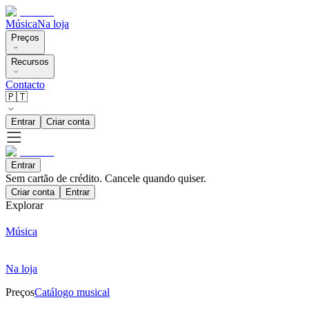
Música
Na loja
Preços
Recursos
Contacto
🇵🇹
Entrar
Criar conta
Entrar
Sem cartão de crédito. Cancele quando quiser.
Criar conta
Entrar
Explorar
Música
Na loja
Preços
Catálogo musical