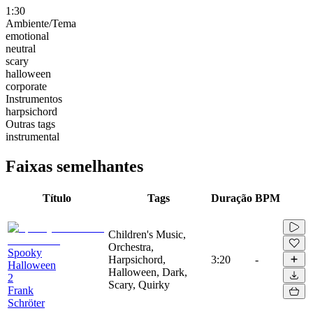
1:30
Ambiente/Tema
emotional
neutral
scary
halloween
corporate
Instrumentos
harpsichord
Outras tags
instrumental
Faixas semelhantes
Título
Tags
Duração
BPM
Children's Music,
Orchestra,
Spooky
Harpsichord,
3:20
-
Halloween
Halloween, Dark,
2
Scary, Quirky
Frank
Schröter