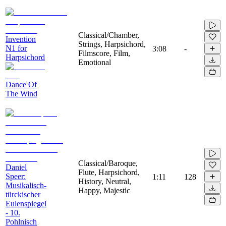
Classical/Chamber,
Invention
Strings, Harpsichord,
N1 for
3:08
-
Filmscore, Film,
Harpsichord
Emotional
Dance Of
The Wind
Classical/Baroque,
Daniel
Flute, Harpsichord,
Speer:
1:11
128
History, Neutral,
Musikalisch-
Happy, Majestic
türckischer
Eulenspiegel
- 10.
Pohlnisch