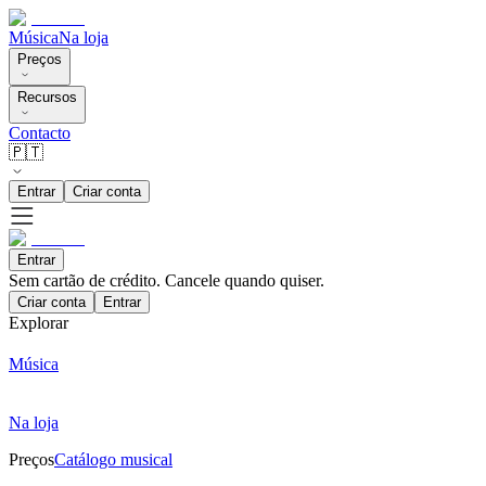
Música
Na loja
Preços
Recursos
Contacto
🇵🇹
Entrar
Criar conta
Entrar
Sem cartão de crédito. Cancele quando quiser.
Criar conta
Entrar
Explorar
Música
Na loja
Preços
Catálogo musical