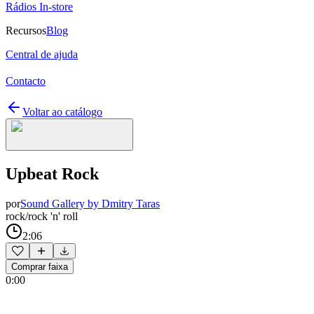
Rádios In-store
Recursos
Blog
Central de ajuda
Contacto
Voltar ao catálogo
Upbeat Rock
por
Sound Gallery by Dmitry Taras
rock/rock 'n' roll
2:06
Comprar faixa
0:00