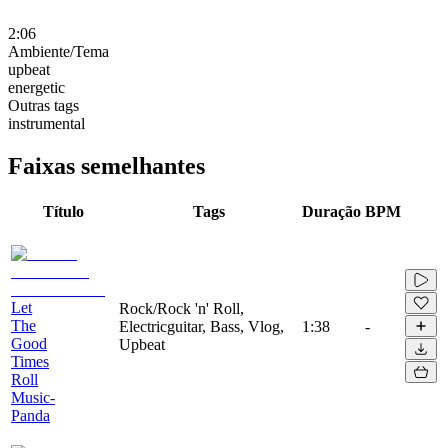
2:06
Ambiente/Tema
upbeat
energetic
Outras tags
instrumental
Faixas semelhantes
Título
Tags
Duração
BPM
Let
Rock/Rock 'n' Roll,
The
Electricguitar, Bass, Vlog,
1:38
-
Good
Upbeat
Times
Roll
Music-
Panda