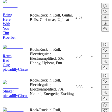
Being
Rock/Rock 'n' Roll, Guitar,
2:57
-
Here
Bells, Christmas, Upbeat
With
You
Tim
Koerber
Rock/Rock 'n' Roll,
Electricguitar,
Retro
3:34
-
Electroamplified, 60s,
Bad
Happy, Upbeat, Fun
Guy
piccadillyCircus
Rock/Rock 'n' Roll,
Electricguitar,
3:08
-
Electroamplified, 70s,
Shake!
Neutral, Energetic, Exciting
piccadillyCircus
Rock/Rock 'n' Roll,