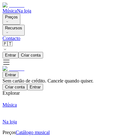
Música
Na loja
Preços
Recursos
Contacto
🇵🇹
Entrar
Criar conta
Entrar
Sem cartão de crédito. Cancele quando quiser.
Criar conta
Entrar
Explorar
Música
Na loja
Preços
Catálogo musical