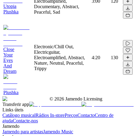
Electroamplified,
3:00
120
Utopia
Documentary, Abstract,
Plushka
Peaceful, Sad
Electronic/Chill Out,
Close
Electricguitar,
Your
Electroamplified, Abstract,
4:20
130
Eyes
Nature, Neutral, Peaceful,
And
Trippy
Dream
Plushka
©
2026
Jamendo Licensing
Transferir app
Links úteis
Catálogo musical
Rádios In-store
Preços
Contacto
Centro de
ajuda
Contacte-nos
Jamendo
Jamendo para artistas
Jamendo Music