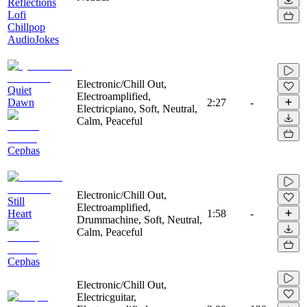
Reflections
Lofi
Chillpop
AudioJokes
Electronic/Chill Out,
Quiet
Electroamplified,
Dawn
2:27
-
Electricpiano, Soft, Neutral,
Calm, Peaceful
Cephas
Electronic/Chill Out,
Still
Electroamplified,
Heart
1:58
-
Drummachine, Soft, Neutral,
Calm, Peaceful
Cephas
Electronic/Chill Out,
Electricguitar,