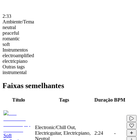
2:33
Ambiente/Tema
neutral
peaceful
romantic
soft
Instrumentos
electroamplified
electricpiano
Outras tags
instrumental
Faixas semelhantes
Título
Tags
Duração
BPM
Electronic/Chill Out,
Electricguitar, Electricpiano,
2:24
-
Soft
Neutral