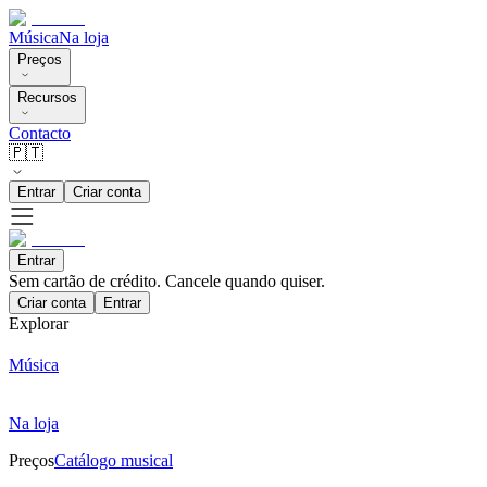
Música
Na loja
Preços
Recursos
Contacto
🇵🇹
Entrar
Criar conta
Entrar
Sem cartão de crédito. Cancele quando quiser.
Criar conta
Entrar
Explorar
Música
Na loja
Preços
Catálogo musical