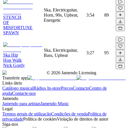
Ska, Electricguitar,
Horn, 90s, Upbeat,
3:54
89
STENCH
Energetic
OF
MISFORTUNE
SPAWN
Ska, Electricguitar,
3:27
95
Ska Hip
Bass, Upbeat
Hop Walk
Nick Gordy
©
2026
Jamendo Licensing
Transferir app
Links úteis
Catálogo musical
Rádios In-store
Preços
Contacto
Centro de
ajuda
Contacte-nos
Jamendo
Jamendo para artistas
Jamendo Music
Legal
Termos gerais de utilização
Condições de venda
Política de
privacidade
Política de cookies
Violação de direitos de autor
Siga-nos