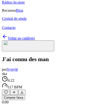
Rádios In-store
Recursos
Blog
Central de ajuda
Contacto
Voltar ao catálogo
J'ai connu des man
por
Systylé
ska
6:22
117 BPM
Comprar faixa
0:00