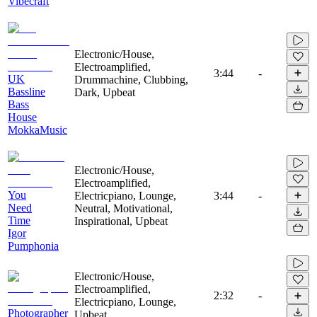
Vibecraft
Electronic/House,
Electroamplified,
3:44
-
UK
Drummachine, Clubbing,
Bassline
Dark, Upbeat
Bass
House
MokkaMusic
Electronic/House,
Electroamplified,
You
Electricpiano, Lounge,
3:44
-
Need
Neutral, Motivational,
Time
Inspirational, Upbeat
Igor
Pumphonia
Electronic/House,
Electroamplified,
2:32
-
Electricpiano, Lounge,
Photographer
Upbeat