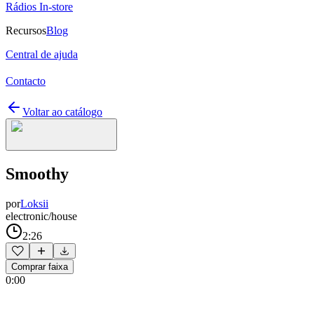
Rádios In-store
Recursos
Blog
Central de ajuda
Contacto
Voltar ao catálogo
Smoothy
por
Loksii
electronic/house
2:26
Comprar faixa
0:00