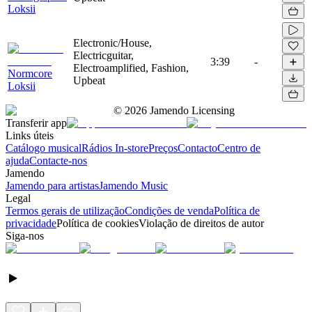
Loksii
Electronic/House,
Electricguitar,
3:39
-
Electroamplified, Fashion,
Normcore
Upbeat
Loksii
©
2026
Jamendo Licensing
Transferir app
Links úteis
Catálogo musical
Rádios In-store
Preços
Contacto
Centro de
ajuda
Contacte-nos
Jamendo
Jamendo para artistas
Jamendo Music
Legal
Termos gerais de utilização
Condições de venda
Política de
privacidade
Política de cookies
Violação de direitos de autor
Siga-nos