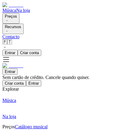
Música
Na loja
Preços
Recursos
Contacto
🇵🇹
Entrar
Criar conta
Entrar
Sem cartão de crédito. Cancele quando quiser.
Criar conta
Entrar
Explorar
Música
Na loja
Preços
Catálogo musical