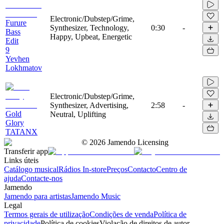
Electronic/Dubstep/Grime,
Furure
Synthesizer, Technology,
0:30
-
Bass
Happy, Upbeat, Energetic
Edit
9
Yevhen
Lokhmatov
Electronic/Dubstep/Grime,
Synthesizer, Advertising,
2:58
-
Gold
Neutral, Uplifting
Glory
TATANX
©
2026
Jamendo Licensing
Transferir app
Links úteis
Catálogo musical
Rádios In-store
Preços
Contacto
Centro de
ajuda
Contacte-nos
Jamendo
Jamendo para artistas
Jamendo Music
Legal
Termos gerais de utilização
Condições de venda
Política de
privacidade
Política de cookies
Violação de direitos de autor