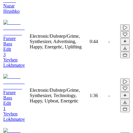
Nazar
Hrushko
Electronic/Dubstep/Grime,
Furure
Synthesizer, Advertising,
0:44
-
Bass
Happy, Energetic, Uplifting
Edit
3
Yevhen
Lokhmatov
Electronic/Dubstep/Grime,
Furure
Synthesizer, Technology,
1:36
-
Bass
Happy, Upbeat, Energetic
Edit
1
Yevhen
Lokhmatov