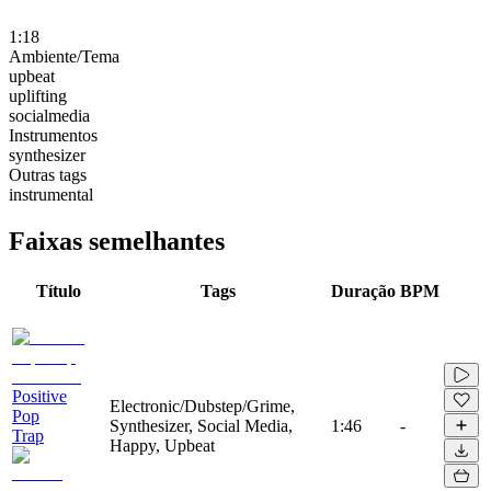
1:18
Ambiente/Tema
upbeat
uplifting
socialmedia
Instrumentos
synthesizer
Outras tags
instrumental
Faixas semelhantes
Título
Tags
Duração
BPM
Positive
Electronic/Dubstep/Grime,
Pop
Synthesizer, Social Media,
1:46
-
Trap
Happy, Upbeat