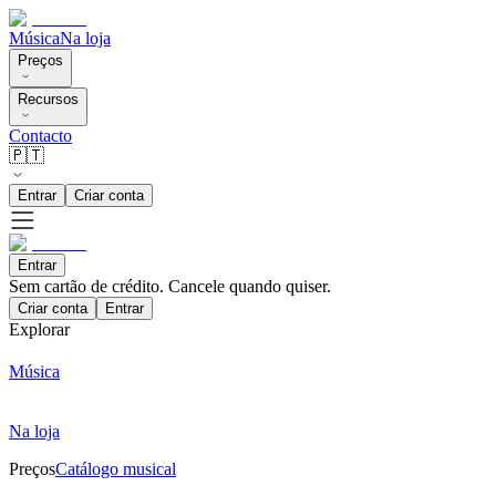
Música
Na loja
Preços
Recursos
Contacto
🇵🇹
Entrar
Criar conta
Entrar
Sem cartão de crédito. Cancele quando quiser.
Criar conta
Entrar
Explorar
Música
Na loja
Preços
Catálogo musical