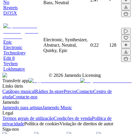
No
Bass, Neutral
Regrets
DJ35X
Electronic, Synthesizer,
Epic
Abstract, Neutral,
0:22
128
Electronic
Quirky, Epic
Technology
Edit 8
Yevhen
Lokhmatov
©
2026
Jamendo Licensing
Transferir app
Links úteis
Catálogo musical
Rádios In-store
Preços
Contacto
Centro de
ajuda
Contacte-nos
Jamendo
Jamendo para artistas
Jamendo Music
Legal
Termos gerais de utilização
Condições de venda
Política de
privacidade
Política de cookies
Violação de direitos de autor
Siga-nos