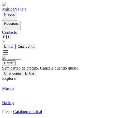
Música
Na loja
Preços
Recursos
Contacto
🇵🇹
Entrar
Criar conta
Entrar
Sem cartão de crédito. Cancele quando quiser.
Criar conta
Entrar
Explorar
Música
Na loja
Preços
Catálogo musical