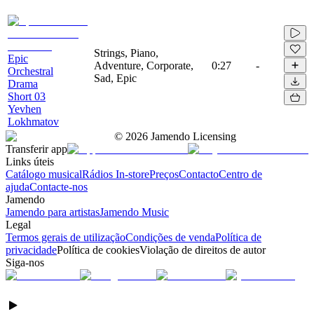
Strings, Piano,
Epic
Adventure, Corporate,
0:27
-
Orchestral
Sad, Epic
Drama
Short 03
Yevhen
Lokhmatov
©
2026
Jamendo Licensing
Transferir app
Links úteis
Catálogo musical
Rádios In-store
Preços
Contacto
Centro de
ajuda
Contacte-nos
Jamendo
Jamendo para artistas
Jamendo Music
Legal
Termos gerais de utilização
Condições de venda
Política de
privacidade
Política de cookies
Violação de direitos de autor
Siga-nos