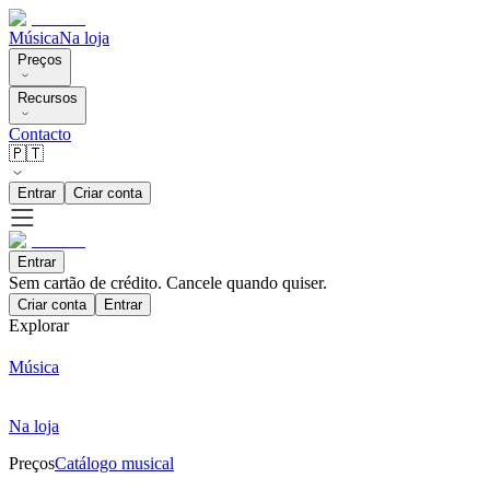
Música
Na loja
Preços
Recursos
Contacto
🇵🇹
Entrar
Criar conta
Entrar
Sem cartão de crédito. Cancele quando quiser.
Criar conta
Entrar
Explorar
Música
Na loja
Preços
Catálogo musical