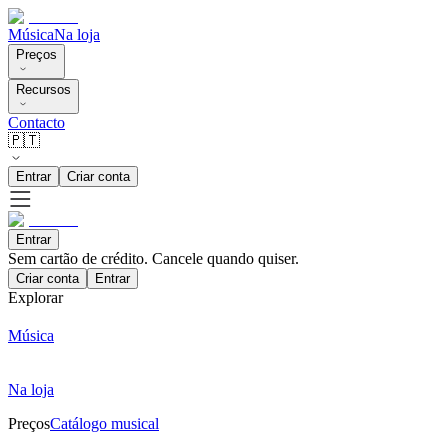
Música
Na loja
Preços
Recursos
Contacto
🇵🇹
Entrar
Criar conta
Entrar
Sem cartão de crédito. Cancele quando quiser.
Criar conta
Entrar
Explorar
Música
Na loja
Preços
Catálogo musical