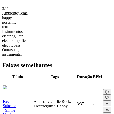
3:11
Ambiente/Tema
happy
nostalgic
retro
Instrumentos
electricguitar
electroamplified
electricbass
Outras tags
instrumental
Faixas semelhantes
Título
Tags
Duração
BPM
Red
Alternative/Indie Rock,
3:37
-
Suitcase
Electricguitar, Happy
- Single