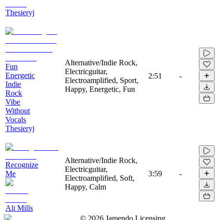
Thesieryj
Alternative/Indie Rock,
Fun
Electricguitar,
Energetic
2:51
-
Electroamplified, Sport,
Indie
Happy, Energetic, Fun
Rock
Vibe
Without
Vocals
Thesieryj
Alternative/Indie Rock,
Recognize
Electricguitar,
Me
3:59
-
Electroamplified, Soft,
Happy, Calm
Ali Mills
©
2026
Jamendo Licensing