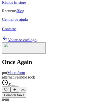
Rádios In-store
Recursos
Blog
Central de ajuda
Contacto
Voltar ao catálogo
Once Again
por
Macroform
alternative/indie rock
3:11
Comprar faixa
0:00