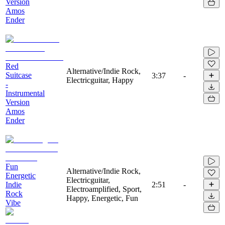
Version
Amos
Ender
Red
Alternative/Indie Rock,
Suitcase
3:37
-
Electricguitar, Happy
-
Instrumental
Version
Amos
Ender
Fun
Alternative/Indie Rock,
Energetic
Electricguitar,
Indie
2:51
-
Electroamplified, Sport,
Rock
Happy, Energetic, Fun
Vibe